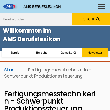
AMS BERUFSLEXIKON
Toggl
Zum Inhalt springen
Zum Navmenü springen
Zur Suche springen
Zur Footer springen
SUCHE
Willkommen im
AMS Berufslexikon
Berufe
Bereiche
Gemerkt
(
0
)
Newsletter
Start
|
FertigungsmesstechnikerIn -
Schwerpunkt Produktionssteuerung
FertigungsmesstechnikerI
n - Schwerpunkt
Produktionssteuerung