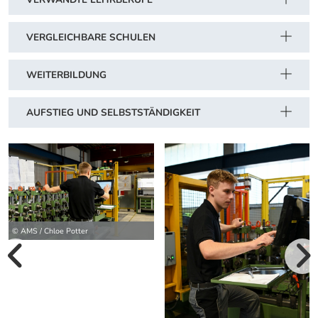
VERGLEICHBARE SCHULEN
WEITERBILDUNG
AUFSTIEG UND SELBSTSTÄNDIGKEIT
© AMS / Chloe Potter
vorherige Bilde
wei