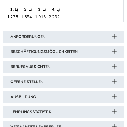
1. Lj
2. Lj
3. Lj
4. Lj
1.275
1.594
1.913
2.232
Beispiel: Chemische, Kunststoff verarbeitende und pharmazeutische
Schwerpunkt Tabelle
ANFORDERUNGEN
BESCHÄFTIGUNGSMÖGLICHKEITEN
BERUFSAUSSICHTEN
OFFENE STELLEN
AUSBILDUNG
LEHRLINGSSTATISTIK
VERWANDTE LEHRBERUFE