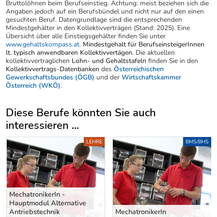
Bruttolöhnen beim Berufseinstieg. Achtung: meist beziehen sich die
Angaben jedoch auf ein Berufsbündel und nicht nur auf den einen
gesuchten Beruf. Datengrundlage sind die entsprechenden
Mindestgehälter in den Kollektivverträgen (Stand: 2025). Eine
Übersicht über alle Einstiegsgehälter finden Sie unter
www.gehaltskompass.at
.
Mindestgehalt für BerufseinsteigerInnen
lt. typisch anwendbaren Kollektivvertägen.
Die aktuellen
kollektivvertraglichen
Lohn- und Gehaltstafeln
finden Sie in den
Kollektivvertrags-Datenbanken
des
Österreichischen
Gewerkschaftsbundes (ÖGB)
und der
Wirtschaftskammer
Österreich (WKÖ)
.
Diese Berufe könnten Sie auch
interessieren ...
Uber weitere Berufsvorschläge
LEHRE
BMS/BHS
MechatronikerIn -
Hauptmodul Alternative
Antriebstechnik
MechatronikerIn