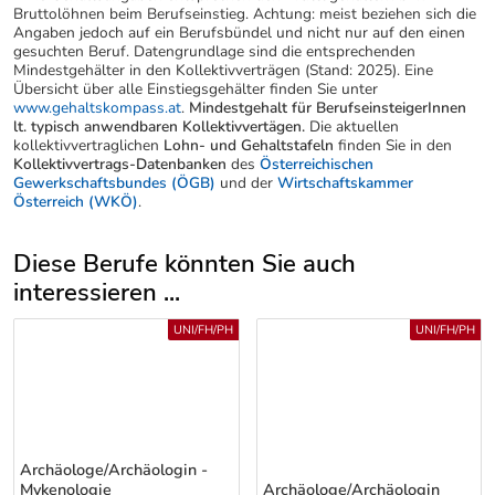
Bruttolöhnen beim Berufseinstieg. Achtung: meist beziehen sich die
Angaben jedoch auf ein Berufsbündel und nicht nur auf den einen
gesuchten Beruf. Datengrundlage sind die entsprechenden
Mindestgehälter in den Kollektivverträgen (Stand: 2025). Eine
Übersicht über alle Einstiegsgehälter finden Sie unter
www.gehaltskompass.at
.
Mindestgehalt für BerufseinsteigerInnen
lt. typisch anwendbaren Kollektivvertägen.
Die aktuellen
kollektivvertraglichen
Lohn- und Gehaltstafeln
finden Sie in den
Kollektivvertrags-Datenbanken
des
Österreichischen
Gewerkschaftsbundes (ÖGB)
und der
Wirtschaftskammer
Österreich (WKÖ)
.
Diese Berufe könnten Sie auch
interessieren ...
Uber weitere Berufsvorschläge
UNI/FH/PH
UNI/FH/PH
Archäologe/Archäologin -
Mykenologie
Archäologe/Archäologin