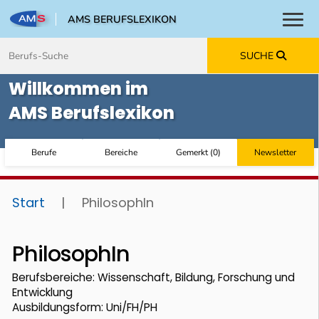
AMS BERUFSLEXIKON
Toggl
Zum Inhalt springen
Zum Navmenü springen
Zur Suche springen
Zur Footer springen
SUCHE
Willkommen im
AMS Berufslexikon
Berufe
Bereiche
Gemerkt
(
0
)
Newsletter
Start
|
PhilosophIn
PhilosophIn
Berufsbereiche: Wissenschaft, Bildung, Forschung und
Entwicklung
Ausbildungsform: Uni/FH/PH