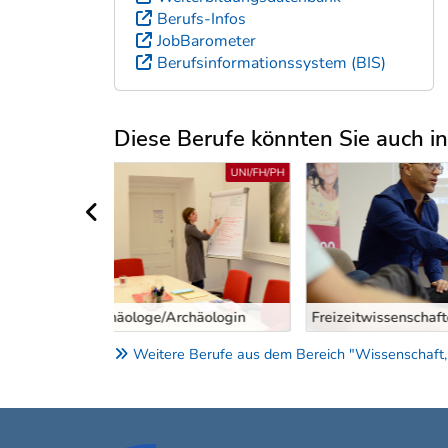
Berufs-Infos
JobBarometer
Berufsinformationssystem (BIS)
Diese Berufe könnten Sie auch int
Uber weitere Berufsvorschläge
UNI/FH/PH
UNI/FH/PH
vorheriger Bereich
häologin
FreizeitwissenschafterIn
HistorikerIn - 
Weitere Berufe aus dem Bereich "Wissenschaft,