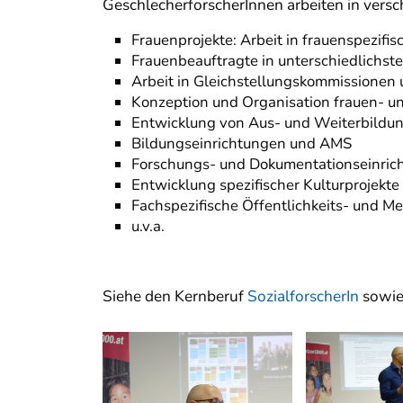
GeschlecherforscherInnen arbeiten in vers
Frauenprojekte: Arbeit in frauenspezifi
Frauenbeauftragte in unterschiedlichste
Arbeit in Gleichstellungskommissionen 
Konzeption und Organisation frauen- u
Entwicklung von Aus- und Weiterbild
Bildungseinrichtungen und AMS
Forschungs- und Dokumentationseinric
Entwicklung spezifischer Kulturprojekte
Fachspezifische Öffentlichkeits- und Me
u.v.a.
Siehe den Kernberuf
SozialforscherIn
sowi