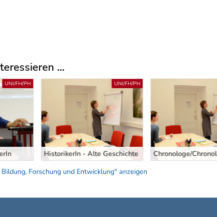
eressieren ...
UNI/FH/PH
UNI/FH/PH
Alte Geschichte
Chronologe/Chronologin
Genealoge/Ge
 Bildung, Forschung und Entwicklung" anzeigen