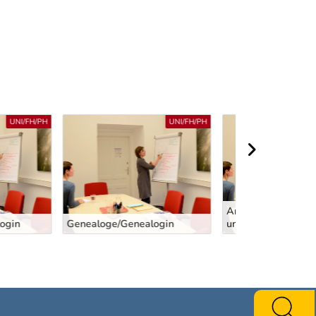
UNI/FH/PH
UNI/FH/PH
nächster Berei
Archäologe/Archäologin - Ur-
nealogin
und Frühgeschichte
HistorikerIn