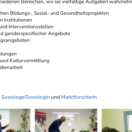
chiedenen Bereichen, wo sie vielfältige Aufgaben wahrneh
schen Bildungs-, Sozial- und Gesundheitsprojekten
n Institutionen
und Interventionsstellen
nd genderspezifischer Angebote
ungsangeboten
htungen
 und Kulturvermittlung
dienarbeit
e
Soziologe/Soziologin
und
MarktforscherIn.