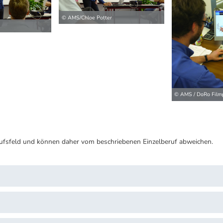
© AMS/Chloe Potter
© AMS / DoRo Film
ufsfeld und können daher vom beschriebenen Einzelberuf abweichen.