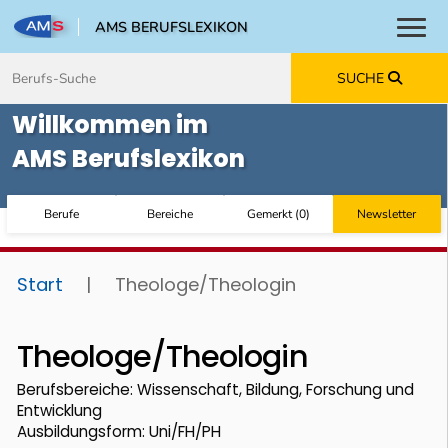
AMS BERUFSLEXIKON
Toggl
Zum Inhalt springen
Zum Navmenü springen
Zur Suche springen
Zur Footer springen
SUCHE
Willkommen im
AMS Berufslexikon
Berufe
Bereiche
Gemerkt
(
0
)
Newsletter
Start
|
Theologe/Theologin
Theologe/Theologin
Berufsbereiche: Wissenschaft, Bildung, Forschung und
Entwicklung
Ausbildungsform: Uni/FH/PH