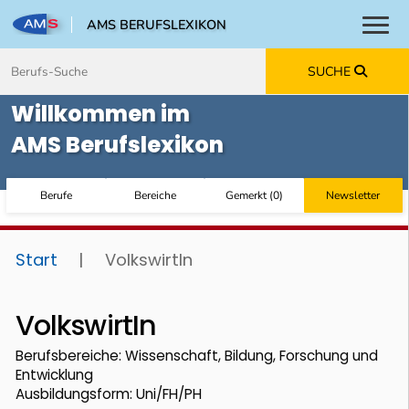
AMS BERUFSLEXIKON
Toggl
Zum Inhalt springen
Zum Navmenü springen
Zur Suche springen
Zur Footer springen
SUCHE
Willkommen im
AMS Berufslexikon
Berufe
Bereiche
Gemerkt
(
0
)
Newsletter
Start
|
VolkswirtIn
VolkswirtIn
Berufsbereiche: Wissenschaft, Bildung, Forschung und
Entwicklung
Ausbildungsform: Uni/FH/PH