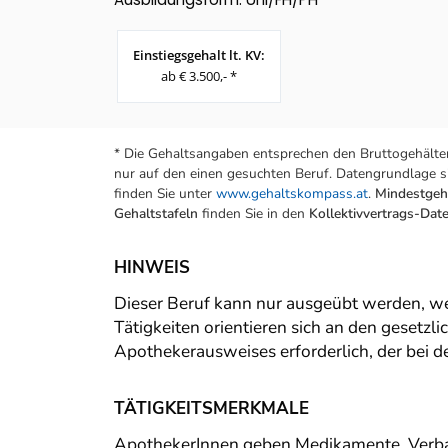
Einstiegsgehalt lt. KV:
ab € 3.500,- *
* Die Gehaltsangaben entsprechen den Bruttogehälter
nur auf den einen gesuchten Beruf. Datengrundlage si
finden Sie unter
www.gehaltskompass.at
.
Mindestgeha
Gehaltstafeln
finden Sie in den
Kollektivvertrags-Da
HINWEIS
Dieser Beruf kann nur ausgeübt werden, we
Tätigkeiten orientieren sich an den gesetz
Apothekerausweises erforderlich, der bei
TÄTIGKEITSMERKMALE
ApothekerInnen geben Medikamente, Verban