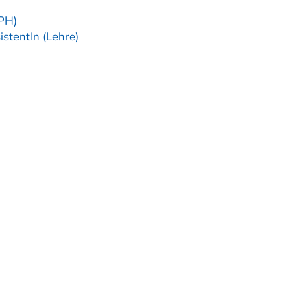
/PH)
stentIn (Lehre)