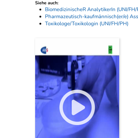
Siehe auch:
BiomedizinischeR AnalytikerIn (UNI/FH
Pharmazeutisch-kaufmännisch(er/e) Assi
Toxikologe/Toxikologin (UNI/FH/PH)