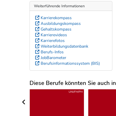
Weiterführende Informationen
Karrierekompass
Ausbildungskompass
Gehaltskompass
Karrierevideos
Karrierefotos
Weiterbildungsdatenbank
Berufs-Infos
JobBarometer
Berufsinformationssystem (BIS)
Diese Berufe könnten Sie auch int
Uber weitere Berufsvorschläge
UNI/FH/PH
UNI/FH/PH
vorheriger Bereich