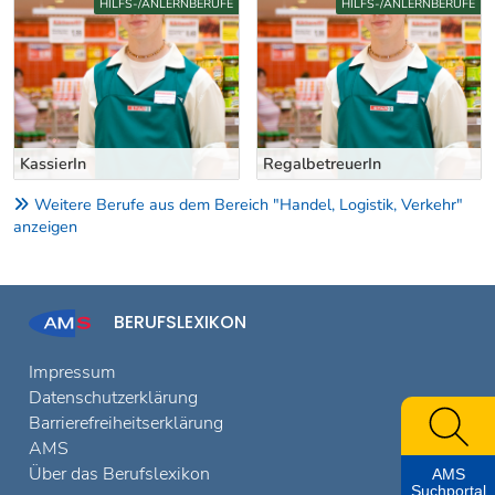
HILFS-/ANLERNBERUFE
HILFS-/ANLERNBERUFE
KassierIn
RegalbetreuerIn
Weitere Berufe aus dem Bereich "Handel, Logistik, Verkehr"
anzeigen
BERUFSLEXIKON
Impressum
Datenschutzerklärung
Barrierefreiheitserklärung
AMS
Über das Berufslexikon
AMS
Suchportal