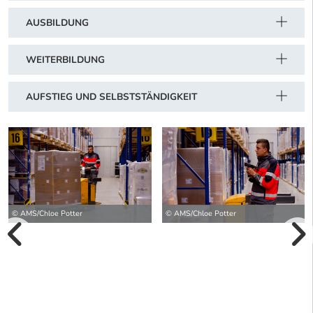
AUSBILDUNG
WEITERBILDUNG
AUFSTIEG UND SELBSTSTÄNDIGKEIT
© AMS/Chloe Potter
© AMS/Chloe Potter
vorherige Bilde
wei