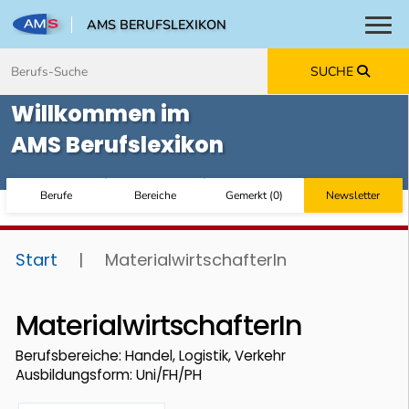
AMS BERUFSLEXIKON
Toggl
Zum Inhalt springen
Zum Navmenü springen
Zur Suche springen
Zur Footer springen
SUCHE
Willkommen im
AMS Berufslexikon
Berufe
Bereiche
Gemerkt
(
0
)
Newsletter
Start
|
MaterialwirtschafterIn
MaterialwirtschafterIn
Berufsbereiche: Handel, Logistik, Verkehr
Ausbildungsform: Uni/FH/PH