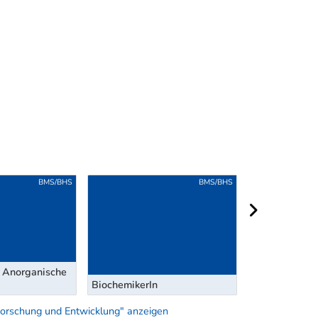
BMS/BHS
BMS/BHS
nächster Berei
r Anorganische
BiochemikerIn
Oberflächente
 Forschung und Entwicklung" anzeigen