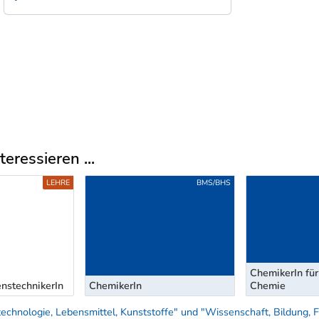
eressieren ...
LEHRE
BMS/BHS
ChemikerIn fü
nstechnikerIn
ChemikerIn
Chemie
echnologie, Lebensmittel, Kunststoffe" und "Wissenschaft, Bildung,