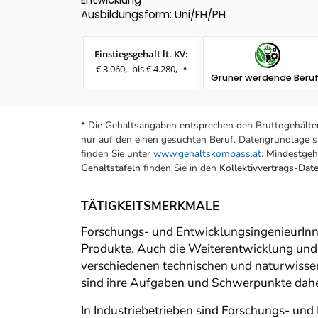
Ausbildungsform: Uni/FH/PH
Einstiegsgehalt lt. KV:
€ 3.060,- bis € 4.280,- *
Grüner werdende Beru
* Die Gehaltsangaben entsprechen den Bruttogehälter
nur auf den einen gesuchten Beruf. Datengrundlage si
finden Sie unter
www.gehaltskompass.at
.
Mindestgeha
Gehaltstafeln
finden Sie in den
Kollektivvertrags-Da
TÄTIGKEITSMERKMALE
Forschungs- und EntwicklungsingenieurInn
Produkte. Auch die Weiterentwicklung un
verschiedenen technischen und naturwissensc
sind ihre Aufgaben und Schwerpunkte daher
In Industriebetrieben sind Forschungs- un