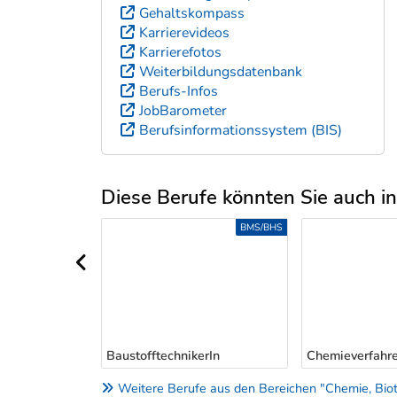
Gehaltskompass
Karrierevideos
Karrierefotos
Weiterbildungsdatenbank
Berufs-Infos
JobBarometer
Berufsinformationssystem (BIS)
Diese Berufe könnten Sie auch int
Uber weitere Berufsvorschläge
LEHRE
BMS/BHS
vorheriger Bereich
hrenstechniker
BaustofftechnikerIn
Chemieverfahre
Weitere Berufe aus den Bereichen "Chemie, Biot