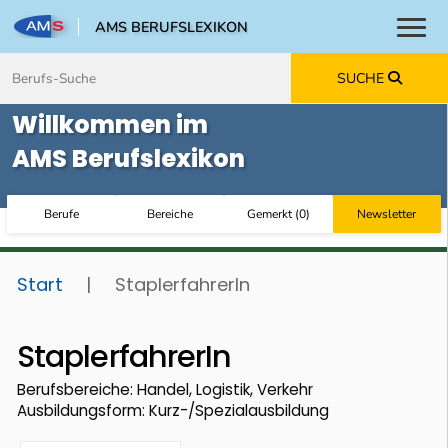
AMS BERUFSLEXIKON
Toggl
Zum Inhalt springen
Zum Navmenü springen
Zur Suche springen
Zur Footer springen
SUCHE
Willkommen im
AMS Berufslexikon
Berufe
Bereiche
Gemerkt
(
0
)
Newsletter
Start
|
StaplerfahrerIn
StaplerfahrerIn
Berufsbereiche: Handel, Logistik, Verkehr
Ausbildungsform: Kurz-/Spezialausbildung