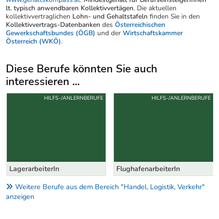
lt. typisch anwendbaren Kollektivvertägen.
Die aktuellen
kollektivvertraglichen
Lohn- und Gehaltstafeln
finden Sie in den
Kollektivvertrags-Datenbanken
des
Österreichischen
Gewerkschaftsbundes (ÖGB)
und der
Wirtschaftskammer
Österreich (WKÖ)
.
Diese Berufe könnten Sie auch
interessieren ...
Uber weitere Berufsvorschläge
HILFS-/ANLERNBERUFE
HILFS-/ANLERNBERUFE
LagerarbeiterIn
FlughafenarbeiterIn
Weitere Berufe aus dem Bereich "Handel, Logistik, Verkehr"
anzeigen