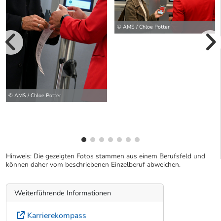
© AMS / Chloe Potter
vorherige Bilde
wei
© AMS / Chloe Potter
Hinweis: Die gezeigten Fotos stammen aus einem Berufsfeld und
können daher vom beschriebenen Einzelberuf abweichen.
Weiterführende Informationen
Karrierekompass