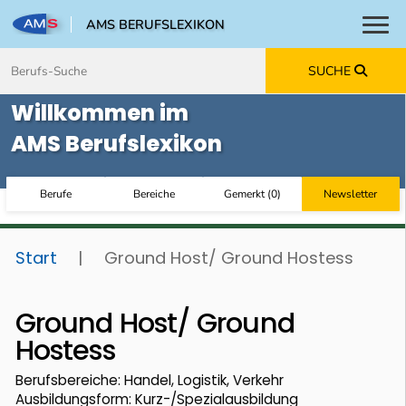
AMS BERUFSLEXIKON
Toggl
Zum Inhalt springen
Zum Navmenü springen
Zur Suche springen
Zur Footer springen
SUCHE
Willkommen im
AMS Berufslexikon
Berufe
Bereiche
Gemerkt
(
0
)
Newsletter
Start
|
Ground Host/ Ground Hostess
Ground Host/ Ground
Hostess
Berufsbereiche: Handel, Logistik, Verkehr
Ausbildungsform: Kurz-/Spezialausbildung