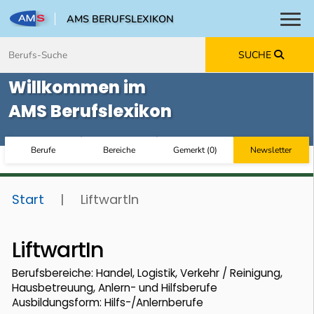
AMS BERUFSLEXIKON
Toggl
Zum Inhalt springen
Zum Navmenü springen
Zur Suche springen
Zur Footer springen
SUCHE
Willkommen im
AMS Berufslexikon
Berufe
Bereiche
Gemerkt
(
0
)
Newsletter
Start
|
LiftwartIn
LiftwartIn
Berufsbereiche: Handel, Logistik, Verkehr / Reinigung,
Hausbetreuung, Anlern- und Hilfsberufe
Ausbildungsform: Hilfs-/Anlernberufe