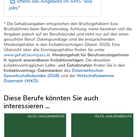
offene Job-Angebote im AMS "alle
jobs"
* Die Gehaltsangaben entsprechen den Bruttogehältern bzw
Bruttolöhnen beim Berufseinstieg. Achtung: meist beziehen sich die
Angaben jedoch auf ein Berufsbündel und nicht nur auf den einen
gesuchten Beruf. Datengrundlage sind die entsprechenden
Mindestgehälter in den Kollektivverträgen (Stand: 2025). Eine
Übersicht über alle Einstiegsgehälter finden Sie unter
www.gehaltskompass.at
.
Mindestgehalt für BerufseinsteigerInnen
lt. typisch anwendbaren Kollektivvertägen.
Die aktuellen
kollektivvertraglichen
Lohn- und Gehaltstafeln
finden Sie in den
Kollektivvertrags-Datenbanken
des
Österreichischen
Gewerkschaftsbundes (ÖGB)
und der
Wirtschaftskammer
Österreich (WKÖ)
.
Diese Berufe könnten Sie auch
interessieren ...
Uber weitere Berufsvorschläge
HILFS-/ANLERNBERUFE
HILFS-/ANLERNBERUFE