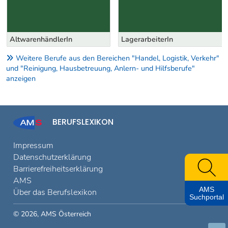
AltwarenhändlerIn
LagerarbeiterIn
Weitere Berufe aus den Bereichen "Handel, Logistik, Verkehr"
und "Reinigung, Hausbetreuung, Anlern- und Hilfsberufe"
anzeigen
BERUFSLEXIKON
Impressum
Datenschutzerklärung
Barrierefreiheitserklärung
AMS
AMS
Über das Berufslexikon
Suchportal
© 2026, AMS Österreich