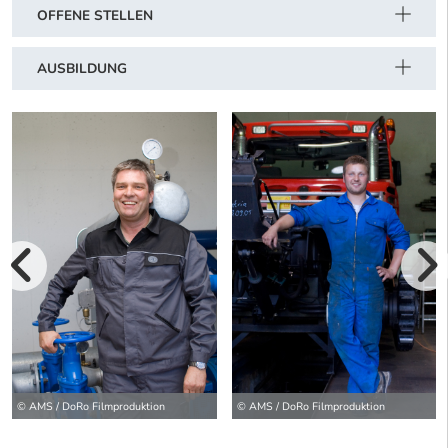
OFFENE STELLEN
AUSBILDUNG
vorherige Bilde
wei
© AMS / DoRo Filmproduktion
© AMS / DoRo Filmproduktion