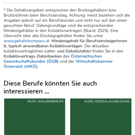
* Die Gehaltsangaben entsprechen den Bruttogehältern bzw
Bruttolöhnen beim Berufseinstieg. Achtung: meist beziehen sich die
Angaben jedoch auf ein Berufsbündel und nicht nur auf den einen
gesuchten Beruf. Datengrundlage sind die entsprechenden
Mindestgehälter in den Kollektivverträgen (Stand: 2025). Eine
Übersicht über alle Einstiegsgehälter finden Sie unter
www.gehaltskompass.at
.
Mindestgehalt für BerufseinsteigerInnen
lt. typisch anwendbaren Kollektivvertägen.
Die aktuellen
kollektivvertraglichen
Lohn- und Gehaltstafeln
finden Sie in den
Kollektivvertrags-Datenbanken
des
Österreichischen
Gewerkschaftsbundes (ÖGB)
und der
Wirtschaftskammer
Österreich (WKÖ)
.
Diese Berufe könnten Sie auch
interessieren ...
Uber weitere Berufsvorschläge
HILFS-/ANLERNBERUFE
KURZ-/SPEZIALAUSBILDUNG