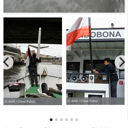
vorherige Bilde
wei
© AMS / Chloe Potter
© AMS / Chloe Potter