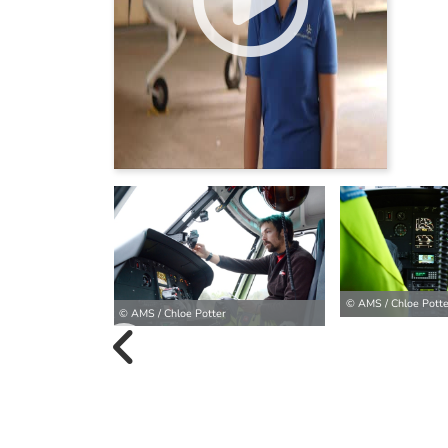
© AMS / Chloe Potte
© AMS / Chloe Potter
vorherige B