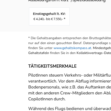
Einstiegsgehalt lt. KV:
€ 4.240,- bis € 7.550,- *
* Die Gehaltsangaben entsprechen den Bruttogehälter
nur auf den einen gesuchten Beruf. Datengrundlage si
finden Sie unter
www.gehaltskompass.at
.
Mindestgeha
Gehaltstafeln
finden Sie in den
Kollektivvertrags-Da
TÄTIGKEITSMERKMALE
PilotInnen steuern Verkehrs- oder Militärfl
verantwortlich. Vor dem Abflug informieren 
Bodenpersonals, wie z.B. das Auftanken de
mit den anderen Crew-Mitgliedern den Abla
CopilotInnen durch.
Während des Flugs bedienen und überwachen