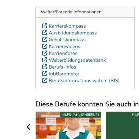
Weiterführende Informationen
Karrierekompass
Ausbildungskompass
Gehaltskompass
Karrierevideos
Karrierefotos
Weiterbildungsdatenbank
Berufs-Infos
JobBarometer
Berufsinformationssystem (BIS)
Diese Berufe könnten Sie auch int
Uber weitere Berufsvorschläge
S-/ANLERNBERUFE
HILFS-/ANLERNBERUFE
HIL
vorheriger Bereich