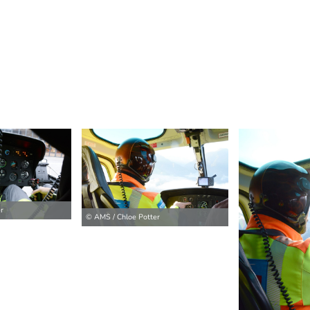
r
© AMS / Chloe Potter
ilder