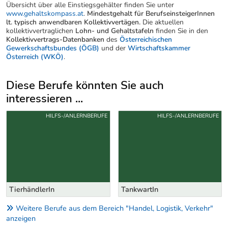
Übersicht über alle Einstiegsgehälter finden Sie unter
www.gehaltskompass.at
.
Mindestgehalt für BerufseinsteigerInnen
lt. typisch anwendbaren Kollektivvertägen.
Die aktuellen
kollektivvertraglichen
Lohn- und Gehaltstafeln
finden Sie in den
Kollektivvertrags-Datenbanken
des
Österreichischen
Gewerkschaftsbundes (ÖGB)
und der
Wirtschaftskammer
Österreich (WKÖ)
.
Diese Berufe könnten Sie auch
interessieren ...
Uber weitere Berufsvorschläge
HILFS-/ANLERNBERUFE
HILFS-/ANLERNBERUFE
TierhändlerIn
TankwartIn
Weitere Berufe aus dem Bereich "Handel, Logistik, Verkehr"
anzeigen