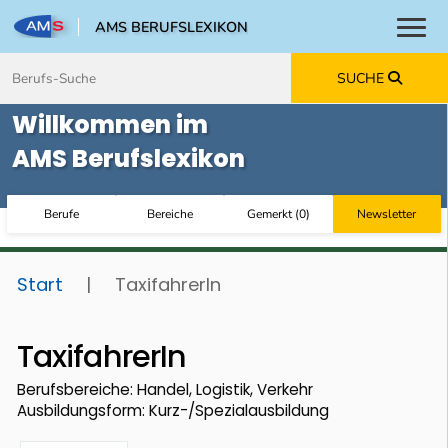
AMS BERUFSLEXIKON
Toggl
Zum Inhalt springen
Zum Navmenü springen
Zur Suche springen
Zur Footer springen
SUCHE
Willkommen im
AMS Berufslexikon
Berufe
Bereiche
Gemerkt
(
0
)
Newsletter
Start
|
TaxifahrerIn
TaxifahrerIn
Berufsbereiche: Handel, Logistik, Verkehr
Ausbildungsform: Kurz-/Spezialausbildung