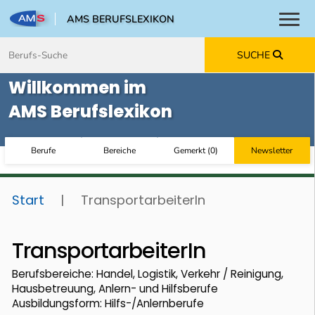
AMS BERUFSLEXIKON
Toggl
Zum Inhalt springen
Zum Navmenü springen
Zur Suche springen
Zur Footer springen
SUCHE
Willkommen im
AMS Berufslexikon
Berufe
Bereiche
Gemerkt
(
0
)
Newsletter
Start
|
TransportarbeiterIn
TransportarbeiterIn
Berufsbereiche: Handel, Logistik, Verkehr / Reinigung,
Hausbetreuung, Anlern- und Hilfsberufe
Ausbildungsform: Hilfs-/Anlernberufe