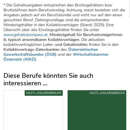
* Die Gehaltsangaben entsprechen den Bruttogehältern bzw
Bruttolöhnen beim Berufseinstieg. Achtung: meist beziehen sich die
Angaben jedoch auf ein Berufsbündel und nicht nur auf den einen
gesuchten Beruf. Datengrundlage sind die entsprechenden
Mindestgehälter in den Kollektivverträgen (Stand: 2025). Eine
Übersicht über alle Einstiegsgehälter finden Sie unter
www.gehaltskompass.at
.
Mindestgehalt für BerufseinsteigerInnen
lt. typisch anwendbaren Kollektivvertägen.
Die aktuellen
kollektivvertraglichen
Lohn- und Gehaltstafeln
finden Sie in den
Kollektivvertrags-Datenbanken
des
Österreichischen
Gewerkschaftsbundes (ÖGB)
und der
Wirtschaftskammer
Österreich (WKÖ)
.
Diese Berufe könnten Sie auch
interessieren ...
Uber weitere Berufsvorschläge
HILFS-/ANLERNBERUFE
HILFS-/ANLERNBERUFE