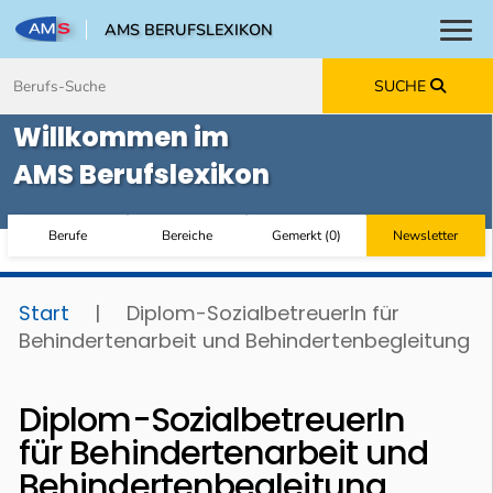
AMS BERUFSLEXIKON
Toggl
Zum Inhalt springen
Zum Navmenü springen
Zur Suche springen
Zur Footer springen
SUCHE
Willkommen im
AMS Berufslexikon
Berufe
Bereiche
Gemerkt
(
0
)
Newsletter
Start
|
Diplom-SozialbetreuerIn für
Behindertenarbeit und Behindertenbegleitung
Diplom-SozialbetreuerIn
für Behindertenarbeit und
Behindertenbegleitung