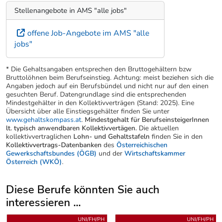
Stellenangebote in AMS "alle jobs"
offene Job-Angebote im AMS "alle
jobs"
* Die Gehaltsangaben entsprechen den Bruttogehältern bzw
Bruttolöhnen beim Berufseinstieg. Achtung: meist beziehen sich die
Angaben jedoch auf ein Berufsbündel und nicht nur auf den einen
gesuchten Beruf. Datengrundlage sind die entsprechenden
Mindestgehälter in den Kollektivverträgen (Stand: 2025). Eine
Übersicht über alle Einstiegsgehälter finden Sie unter
www.gehaltskompass.at
.
Mindestgehalt für BerufseinsteigerInnen
lt. typisch anwendbaren Kollektivvertägen.
Die aktuellen
kollektivvertraglichen
Lohn- und Gehaltstafeln
finden Sie in den
Kollektivvertrags-Datenbanken
des
Österreichischen
Gewerkschaftsbundes (ÖGB)
und der
Wirtschaftskammer
Österreich (WKÖ)
.
Diese Berufe könnten Sie auch
interessieren ...
Uber weitere Berufsvorschläge
UNI/FH/PH
UNI/FH/PH