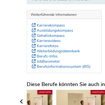
Weiterführende Informationen
Karrierekompass
Ausbildungskompass
Gehaltskompass
Karrierevideos
Karrierefotos
Weiterbildungsdatenbank
Berufs-Infos
JobBarometer
Berufsinformationssystem (BIS)
Diese Berufe könnten Sie auch int
Uber weitere Berufsvorschläge
UNI/FH/PH
UNI/FH/PH