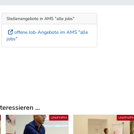
Stellenangebote in AMS "alle jobs"
offene Job-Angebote im AMS "alle
jobs"
eressieren ...
UNI/FH/PH
UNI/FH/PH