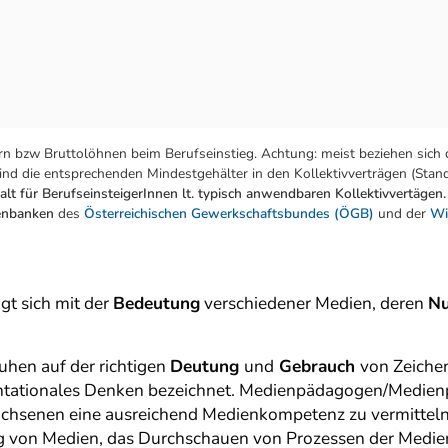
n bzw Bruttolöhnen beim Berufseinstieg. Achtung: meist beziehen sich 
nd die entsprechenden Mindestgehälter in den Kollektivverträgen (Stand:
lt für BerufseinsteigerInnen lt. typisch anwendbaren Kollektivvertägen.
tenbanken
des
Österreichischen Gewerkschaftsbundes (ÖGB)
und der
Wi
t sich mit der
Bedeutung
verschiedener Medien, deren
Nu
hen auf der richtigen
Deutung
und
Gebrauch
von Zeiche
äsentationales Denken bezeichnet. Medienpädagogen/Medi
wachsenen eine ausreichend Medienkompetenz zu vermittel
g von Medien, das Durchschauen von Prozessen der Medi