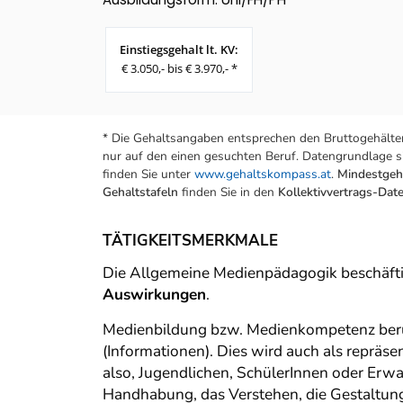
Einstiegsgehalt lt. KV:
€ 3.050,- bis € 3.970,- *
* Die Gehaltsangaben entsprechen den Bruttogehälter
nur auf den einen gesuchten Beruf. Datengrundlage si
finden Sie unter
www.gehaltskompass.at
.
Mindestgeha
Gehaltstafeln
finden Sie in den
Kollektivvertrags-Da
TÄTIGKEITSMERKMALE
Die Allgemeine Medienpädagogik beschäftig
Auswirkungen
.
Medienbildung bzw. Medienkompetenz beru
(Informationen). Dies wird auch als repr
also, Jugendlichen, SchülerInnen oder Er
Handhabung, das Verstehen, die Gestaltun