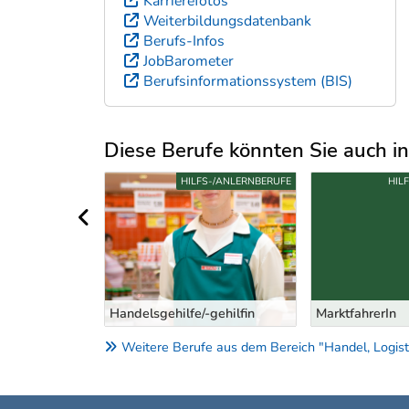
Karrierefotos
Weiterbildungsdatenbank
Berufs-Infos
JobBarometer
Berufsinformationssystem (BIS)
Diese Berufe könnten Sie auch int
Uber weitere Berufsvorschläge
S-/ANLERNBERUFE
HILFS-/ANLERNBERUFE
HIL
vorheriger Bereich
erIn
Handelsgehilfe/-gehilfin
MarktfahrerIn
Weitere Berufe aus dem Bereich "Handel, Logist