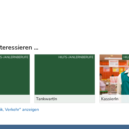
eressieren ...
FS-/ANLERNBERUFE
HILFS-/ANLERNBERUFE
HIL
TankwartIn
KassierIn
ik, Verkehr" anzeigen