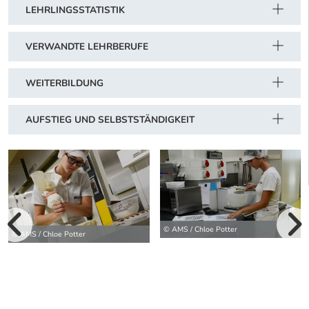
LEHRLINGSSTATISTIK
VERWANDTE LEHRBERUFE
WEITERBILDUNG
AUFSTIEG UND SELBSTSTÄNDIGKEIT
vorherige Bilde
© AMS / Chloe Potter
© AMS / Chloe Potter
wei