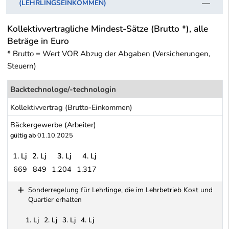
(LEHRLINGSEINKOMMEN)
Kollektivvertragliche Mindest-Sätze (Brutto *), alle
Beträge in Euro
* Brutto = Wert VOR Abzug der Abgaben (Versicherungen,
Steuern)
Backtechnologe/-technologin
Kollektivvertrag (Brutto-Einkommen)
Bäckergewerbe (Arbeiter)
gültig ab
01.10.2025
1. Lj
2. Lj
3. Lj
4. Lj
669
849
1.204
1.317
Bäckergewerbe (Arbeiter)
Sonderregelung für Lehrlinge, die im Lehrbetrieb Kost und
Quartier erhalten
1. Lj
2. Lj
3. Lj
4. Lj