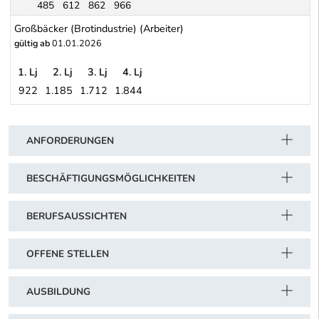
485
612
862
966
Sonderregelung für Lehrlinge, die im Lehrbetrieb Kost und Quarti
Großbäcker (Brotindustrie) (Arbeiter)
gültig ab
01.01.2026
1. Lj
2. Lj
3. Lj
4. Lj
922
1.185
1.712
1.844
Großbäcker (Brotindustrie) (Arbeiter)
Schwerpunkt Tabelle
ANFORDERUNGEN
BESCHÄFTIGUNGSMÖGLICHKEITEN
BERUFSAUSSICHTEN
OFFENE STELLEN
AUSBILDUNG