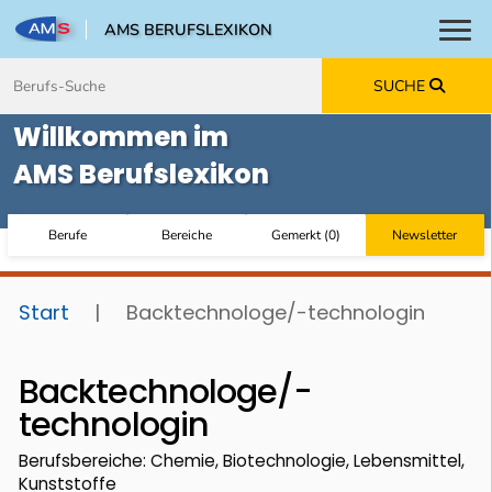
AMS BERUFSLEXIKON
Toggl
Zum Inhalt springen
Zum Navmenü springen
Zur Suche springen
Zur Footer springen
SUCHE
Willkommen im
AMS Berufslexikon
Berufe
Bereiche
Gemerkt
(
0
)
Newsletter
Start
|
Backtechnologe/-technologin
Backtechnologe/-
technologin
Berufsbereiche: Chemie, Biotechnologie, Lebensmittel,
Kunststoffe