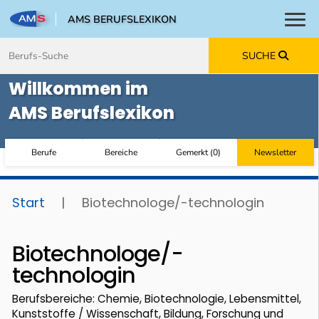
AMS BERUFSLEXIKON
Toggl
Zum Inhalt springen
Zum Navmenü springen
Zur Suche springen
Zur Footer springen
SUCHE
Willkommen im
AMS Berufslexikon
Berufe
Bereiche
Gemerkt
(
0
)
Newsletter
Start
|
Biotechnologe/-technologin
Biotechnologe/-
technologin
Berufsbereiche: Chemie, Biotechnologie, Lebensmittel,
Kunststoffe / Wissenschaft, Bildung, Forschung und