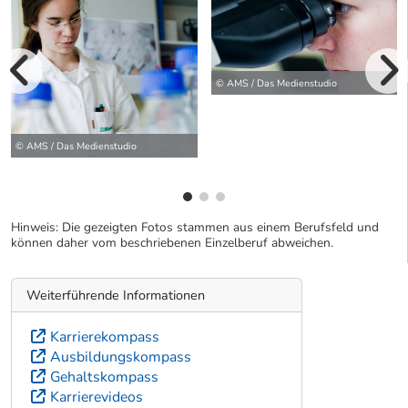
vorherige Bilde
© AMS / Das Medienstudio
wei
© AMS / Das Medienstudio
Hinweis: Die gezeigten Fotos stammen aus einem Berufsfeld und
können daher vom beschriebenen Einzelberuf abweichen.
Weiterführende Informationen
Karrierekompass
Ausbildungskompass
Gehaltskompass
Karrierevideos