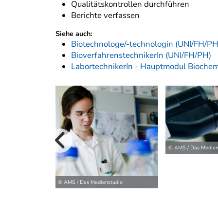
Qualitätskontrollen durchführen
Berichte verfassen
Siehe auch:
Biotechnologe/-technologin (UNI/FH/PH
BioverfahrenstechnikerIn (UNI/FH/PH)
LabortechnikerIn - Hauptmodul Biochem
vorherige B
© AMS / Das Medien
© AMS / Das Medienstudio