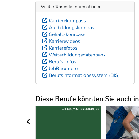
Weiterführende Informationen
Karrierekompass
Ausbildungskompass
Gehaltskompass
Karrierevideos
Karrierefotos
Weiterbildungsdatenbank
Berufs-Infos
JobBarometer
Berufsinformationssystem (BIS)
Diese Berufe könnten Sie auch int
Uber weitere Berufsvorschläge
LEHRE
HILFS-/ANLERNBERUFE
vorheriger Bereich