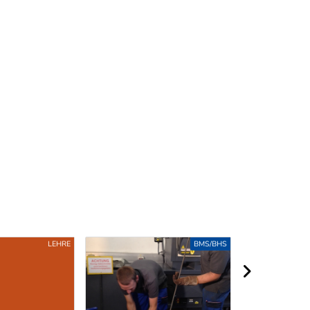
LEHRE
BMS/BHS
nächster Berei