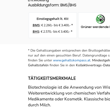
Ausbildungsform: BMS/BHS
Einstiegsgehalt lt. KV:
BMS
:
€ 2.260,- bis € 3.400,- *
Grüner werdende 
BHS
:
€ 2.570,- bis € 3.400,- *
* Die Gehaltsangaben entsprechen den Bruttogehälter
nur auf den einen gesuchten Beruf. Datengrundlage si
finden Sie unter
www.gehaltskompass.at
.
Mindestgeha
Gehaltstafeln
finden Sie in den
Kollektivvertrags-Da
TÄTIGKEITSMERKMALE
Biotechnologie ist die Anwendung von Wiss
Weiterentwicklung von chemischen Verfahre
Medikamente oder Kosmetik. Klassische bio
durch Milch.