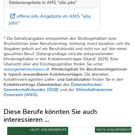
Stellenangebote in AMS "alle jobs"
offene Job-Angebote im AMS "alle
jobs"
* Die Gehaltsangaben entsprechen den Bruttogehältern bzw
Bruttolöhnen beim Berufseinstieg. Achtung: meist beziehen sich die
Angaben jedoch auf ein Berufsbündel und nicht nur auf den einen
gesuchten Beruf. Datengrundlage sind die entsprechenden
Mindestgehälter in den Kollektivverträgen (Stand: 2025). Eine
Übersicht über alle Einstiegsgehälter finden Sie unter
www.gehaltskompass.at
.
Mindestgehalt für BerufseinsteigerInnen
lt. typisch anwendbaren Kollektivvertägen.
Die aktuellen
kollektivvertraglichen
Lohn- und Gehaltstafeln
finden Sie in den
Kollektivvertrags-Datenbanken
des
Österreichischen
Gewerkschaftsbundes (ÖGB)
und der
Wirtschaftskammer
Österreich (WKÖ)
.
Diese Berufe könnten Sie auch
interessieren ...
Uber weitere Berufsvorschläge
HILFS-/ANLERNBERUFE
HILFS-/ANLERNBERUFE