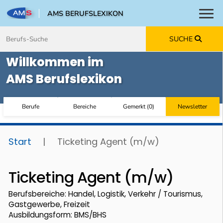
AMS BERUFSLEXIKON
Toggl
Zum Inhalt springen
Zum Navmenü springen
Zur Suche springen
Zur Footer springen
SUCHE
Willkommen im
AMS Berufslexikon
Berufe
Bereiche
Gemerkt
(
0
)
Newsletter
Start
|
Ticketing Agent (m/w)
Ticketing Agent (m/w)
Berufsbereiche: Handel, Logistik, Verkehr / Tourismus,
Gastgewerbe, Freizeit
Ausbildungsform: BMS/BHS