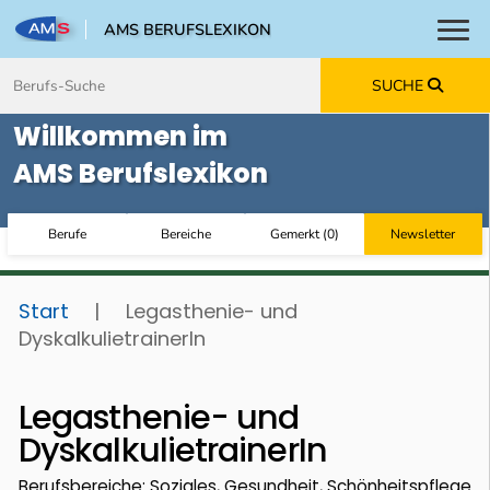
AMS BERUFSLEXIKON
Toggl
Zum Inhalt springen
Zum Navmenü springen
Zur Suche springen
Zur Footer springen
SUCHE
Willkommen im
AMS Berufslexikon
Berufe
Bereiche
Gemerkt
(
0
)
Newsletter
Start
|
Legasthenie- und
DyskalkulietrainerIn
Legasthenie- und
DyskalkulietrainerIn
Berufsbereiche: Soziales, Gesundheit, Schönheitspflege