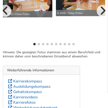
vorherige Bilde
© AMS / Chloe Potter
© AMS / Chloe Potter
wei
Hinweis: Die gezeigten Fotos stammen aus einem Berufsfeld und
können daher vom beschriebenen Einzelberuf abweichen.
Weiterführende Informationen
Karrierekompass
Ausbildungskompass
Gehaltskompass
Karrierevideos
Karrierefotos
Weiterbildungsdatenbank