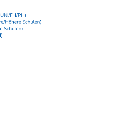
 (UNI/FH/PH)
re/Höhere Schulen)
re Schulen)
H)