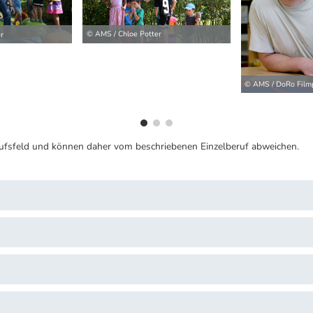
ilder
© AMS / Chloe Potter
r
© AMS / DoRo Film
ufsfeld und können daher vom beschriebenen Einzelberuf abweichen.