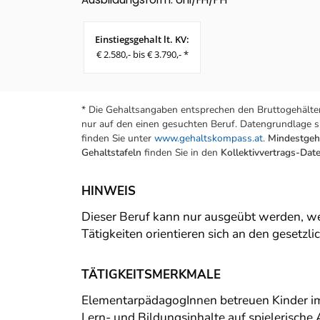
Einstiegsgehalt lt. KV:
€ 2.580,- bis € 3.790,- *
* Die Gehaltsangaben entsprechen den Bruttogehälter
nur auf den einen gesuchten Beruf. Datengrundlage si
finden Sie unter
www.gehaltskompass.at
.
Mindestgeha
Gehaltstafeln
finden Sie in den
Kollektivvertrags-Da
HINWEIS
Dieser Beruf kann nur ausgeübt werden, we
Tätigkeiten orientieren sich an den gesetz
TÄTIGKEITSMERKMALE
ElementarpädagogInnen betreuen Kinder im A
Lern- und Bildungsinhalte auf spielerische A