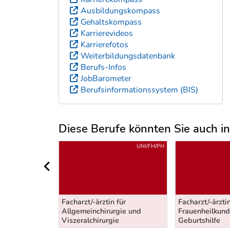
Ausbildungskompass
Gehaltskompass
Karrierevideos
Karrierefotos
Weiterbildungsdatenbank
Berufs-Infos
JobBarometer
Berufsinformationssystem (BIS)
Diese Berufe könnten Sie auch int
Uber weitere Berufsvorschläge
UNI/FH/PH
UNI/FH/PH
vorheriger Bereich
Facharzt/-ärztin für
Facharzt/-ärztin
 für Haut- und
Allgemeinchirurgie und
Frauenheilkun
nkheiten
Viszeralchirurgie
Geburtshilfe