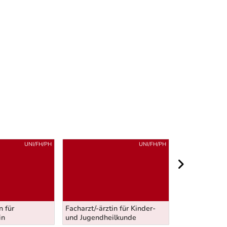
UNI/FH/PH
UNI/FH/PH
nächster Berei
n für
Facharzt/-ärztin für Kinder-
Arzt/Ärztin fü
in
und Jugendheilkunde
Allgemeinmed