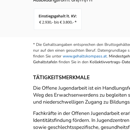
Einstiegsgehalt lt. KV:
€ 2.930,- bis € 3.800,- *
* Die Gehaltsangaben entsprechen den Bruttogehälter
nur auf den einen gesuchten Beruf. Datengrundlage si
finden Sie unter
www.gehaltskompass.at
.
Mindestgeha
Gehaltstafeln
finden Sie in den
Kollektivvertrags-Da
TÄTIGKEITSMERKMALE
Die Offene Jugendarbeit ist ein Handlungsfe
Weg des Erwachsenwerdens zu begleiten sowi
und niederschwelligen Zugang zu Bildungs-
Fachkräfte in der Offenen Jugendarbeit erar
Identitätsfindung fördern. In Jugendzentre
sowie geschlechtsspezifische, gesundheits