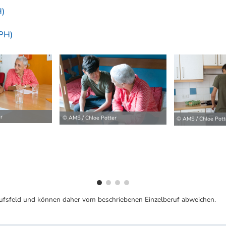
H)
/PH)
ilder
r
© AMS / Chloe Potter
© AMS / Chloe Pott
ufsfeld und können daher vom beschriebenen Einzelberuf abweichen.