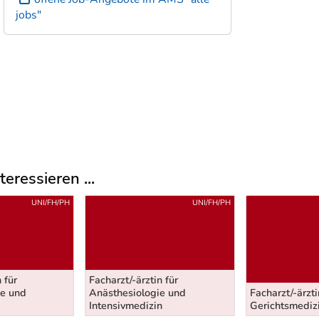
jobs"
eressieren ...
UNI/FH/PH
UNI/FH/PH
 für
Facharzt/-ärztin für
de und
Anästhesiologie und
Facharzt/-ärzti
Intensivmedizin
Gerichtsmediz