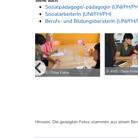
Siehe auch:
Sozialpädagoge/-pädagogin (UNI/FH/P
SozialarbeiterIn (UNI/FH/PH)
Berufs- und BildungsberaterIn (UNI/FH
vorherige B
© AMS / Chloe Potte
© AMS / Chloe Potter
Hinweis: Die gezeigten Fotos stammen aus einem Ber