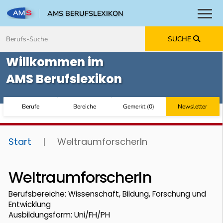
AMS BERUFSLEXIKON
Toggl
Zum Inhalt springen
Zum Navmenü springen
Zur Suche springen
Zur Footer springen
SUCHE
Willkommen im
AMS Berufslexikon
Berufe
Bereiche
Gemerkt
(
0
)
Newsletter
Start
|
WeltraumforscherIn
WeltraumforscherIn
Berufsbereiche: Wissenschaft, Bildung, Forschung und
Entwicklung
Ausbildungsform: Uni/FH/PH