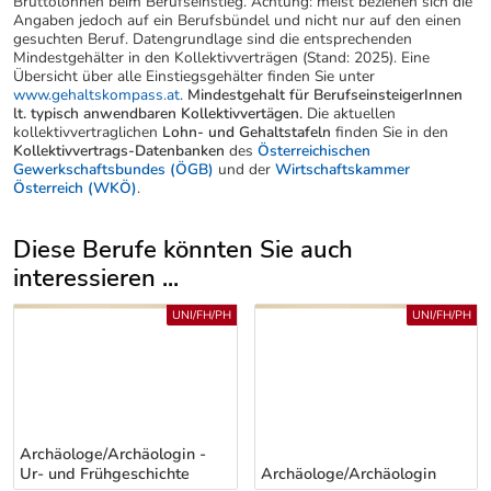
Bruttolöhnen beim Berufseinstieg. Achtung: meist beziehen sich die
Angaben jedoch auf ein Berufsbündel und nicht nur auf den einen
gesuchten Beruf. Datengrundlage sind die entsprechenden
Mindestgehälter in den Kollektivverträgen (Stand: 2025). Eine
Übersicht über alle Einstiegsgehälter finden Sie unter
www.gehaltskompass.at
.
Mindestgehalt für BerufseinsteigerInnen
lt. typisch anwendbaren Kollektivvertägen.
Die aktuellen
kollektivvertraglichen
Lohn- und Gehaltstafeln
finden Sie in den
Kollektivvertrags-Datenbanken
des
Österreichischen
Gewerkschaftsbundes (ÖGB)
und der
Wirtschaftskammer
Österreich (WKÖ)
.
Diese Berufe könnten Sie auch
interessieren ...
Uber weitere Berufsvorschläge
UNI/FH/PH
UNI/FH/PH
Archäologe/Archäologin -
Ur- und Frühgeschichte
Archäologe/Archäologin