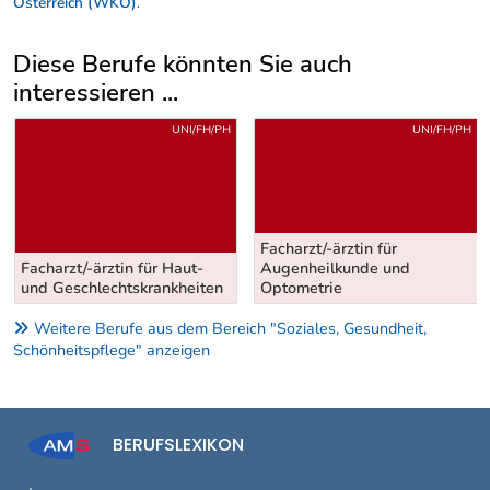
Österreich (WKÖ)
.
Diese Berufe könnten Sie auch
interessieren ...
Uber weitere Berufsvorschläge
UNI/FH/PH
UNI/FH/PH
Facharzt/-ärztin für
Facharzt/-ärztin für Haut-
Augenheilkunde und
und Geschlechtskrankheiten
Optometrie
Weitere Berufe aus dem Bereich "Soziales, Gesundheit,
Schönheitspflege" anzeigen
BERUFSLEXIKON