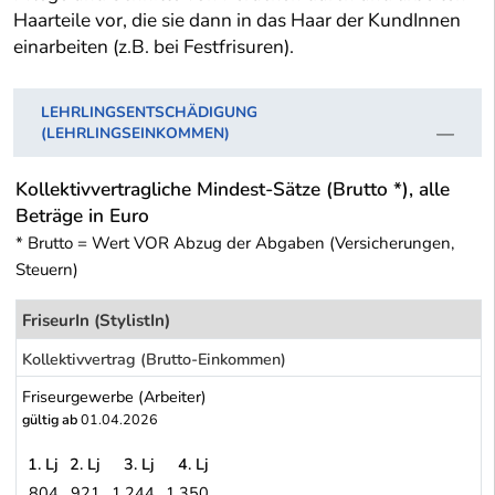
Haarteile vor, die sie dann in das Haar der KundInnen
einarbeiten (z.B. bei Festfrisuren).
LEHRLINGSENTSCHÄDIGUNG
(LEHRLINGSEINKOMMEN)
Kollektivvertragliche Mindest-Sätze (Brutto *), alle
Beträge in Euro
* Brutto = Wert VOR Abzug der Abgaben (Versicherungen,
Steuern)
FriseurIn (StylistIn)
Kollektivvertrag (Brutto-Einkommen)
Friseurgewerbe (Arbeiter)
gültig ab
01.04.2026
1. Lj
2. Lj
3. Lj
4. Lj
804
921
1.244
1.350