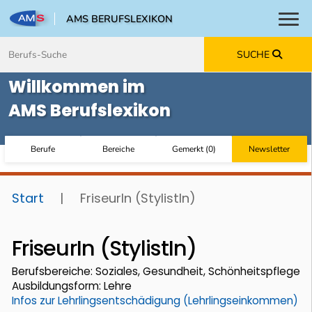
AMS BERUFSLEXIKON
Toggl
Zum Inhalt springen
Zum Navmenü springen
Zur Suche springen
Zur Footer springen
SUCHE
Willkommen im
AMS Berufslexikon
Berufe
Bereiche
Gemerkt
(
0
)
Newsletter
Start
|
FriseurIn (StylistIn)
FriseurIn (StylistIn)
Berufsbereiche: Soziales, Gesundheit, Schönheitspflege
Ausbildungsform: Lehre
Infos zur Lehrlingsentschädigung (Lehrlingseinkommen)