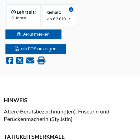
Lehrzeit:
Gehalt:
3 Jahre
ab € 2.010,- *
Beruf
merken
als PDF anzeigen
HINWEIS
Ältere Berufsbezeichnung(en): FriseurIn und
PerückenmacherIn (StylistIn)
TÄTIGKEITSMERKMALE