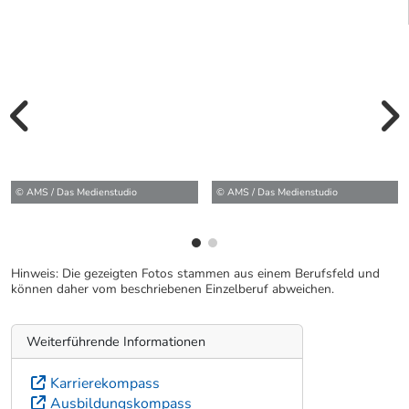
vorherige Bilde
wei
© AMS / Das Medienstudio
© AMS / Das Medienstudio
Hinweis: Die gezeigten Fotos stammen aus einem Berufsfeld und
können daher vom beschriebenen Einzelberuf abweichen.
Weiterführende Informationen
Karrierekompass
Ausbildungskompass
Gehaltskompass
Karrierevideos
Karrierefotos