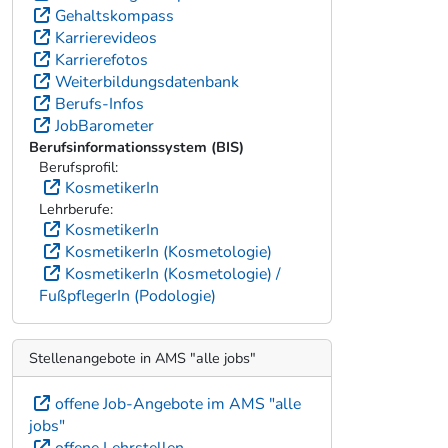
Weiterbildungsdatenbank
Berufs-Infos
JobBarometer
Berufsinformationssystem (BIS)
Berufsprofil:
KosmetikerIn
Lehrberufe:
KosmetikerIn
KosmetikerIn (Kosmetologie)
KosmetikerIn (Kosmetologie) /
FußpflegerIn (Podologie)
Stellenangebote in AMS "alle jobs"
offene Job-Angebote im AMS "alle
jobs"
offene Lehrstellen
* Die Gehaltsangaben entsprechen den Bruttogehältern bzw
Bruttolöhnen beim Berufseinstieg. Achtung: meist beziehen sich die