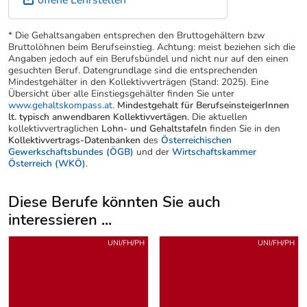
Angaben jedoch auf ein Berufsbündel und nicht nur auf den einen
gesuchten Beruf. Datengrundlage sind die entsprechenden
Mindestgehälter in den Kollektivverträgen (Stand: 2025). Eine
Übersicht über alle Einstiegsgehälter finden Sie unter
www.gehaltskompass.at
.
Mindestgehalt für BerufseinsteigerInnen
lt. typisch anwendbaren Kollektivvertägen.
Die aktuellen
kollektivvertraglichen
Lohn- und Gehaltstafeln
finden Sie in den
Kollektivvertrags-Datenbanken
des
Österreichischen
Gewerkschaftsbundes (ÖGB)
und der
Wirtschaftskammer
Österreich (WKÖ)
.
Diese Berufe könnten Sie auch
interessieren ...
Uber weitere Berufsvorschläge
UNI/FH/PH
UNI/FH/PH
Facharzt/-ärztin für
Facharzt/-ärztin für
Frauenheilkunde und
Arbeitsmedizin und
Geburtshilfe
Angewandte Physiologie