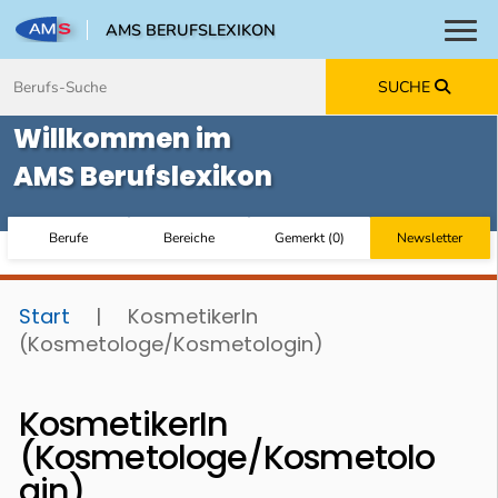
AMS BERUFSLEXIKON
Toggl
Zum Inhalt springen
Zum Navmenü springen
Zur Suche springen
Zur Footer springen
SUCHE
Willkommen im
AMS Berufslexikon
Berufe
Bereiche
Gemerkt
(
0
)
Newsletter
Start
|
KosmetikerIn
(Kosmetologe/Kosmetologin)
KosmetikerIn
(Kosmetologe/Kosmetolo
gin)