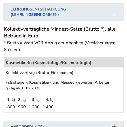
LEHRLINGSENTSCHÄDIGUNG
(LEHRLINGSEINKOMMEN)
Kollektivvertragliche Mindest-Sätze (Brutto *), alle
Beträge in Euro
* Brutto = Wert VOR Abzug der Abgaben (Versicherungen,
Steuern)
KosmetikerIn (Kosmetologe/Kosmetologin)
Kollektivvertrag (Brutto-Einkommen)
Fußpfleger-, Kosmetiker- und Masseurgewerbe (Arbeiter)
gültig ab
01.07.2026
1. Lj
2. Lj
3. Lj
4. Lj
800
900
1.200
1.400
Fußpfleger-, Kosmetiker- und Masseurgewerbe (Arbeiter)
Schwerpunkt Tabelle
ANFORDERUNGEN