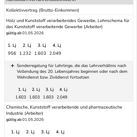
Kollektivvertrag (Brutto-Einkommen)
Holz und Kunststoff verarbeitendes Gewerbe, Lohnschema für
das Kunststoff verarbeitende Gewerbe (Arbeiter)
gültig ab
01.05.2026
1. Lj
2. Lj
3. Lj
4. Lj
956
1.232
1.603
2.049
Holz und Kunststoff verarbeitendes Gewerbe, Lohnschema für das
Sonderregelung für Lehrlinge, die das Lehrverhältnis nach
Vollendung des 20. Lebensjahres beginnen oder nach dem
Wehrdienst bzw. Zivildienst fortsetzen
1. Lj
2. Lj
3. Lj
4. Lj
1.603
1.603
1.603
2.049
Sonderregelung für Lehrlinge, die das Lehrverhältnis nach Volle
Chemische, Kunststoff verarbeitende und pharmazeutische
Industrie (Arbeiter)
gültig ab
01.05.2026
1. Lj
2. Lj
3. Lj
4. Lj