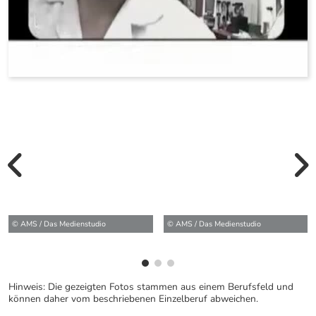
vorherige Bilde
wei
© AMS / Das Medienstudio
© AMS / Das Medienstudio
Hinweis: Die gezeigten Fotos stammen aus einem Berufsfeld und
können daher vom beschriebenen Einzelberuf abweichen.