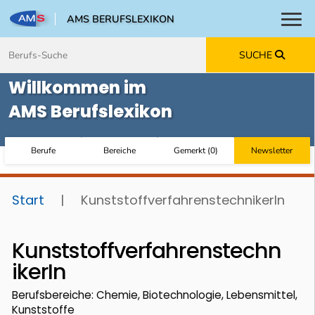
AMS BERUFSLEXIKON
Toggl
Zum Inhalt springen
Zum Navmenü springen
Zur Suche springen
Zur Footer springen
SUCHE
Willkommen im
AMS Berufslexikon
Berufe
Bereiche
Gemerkt
(
0
)
Newsletter
Start
|
KunststoffverfahrenstechnikerIn
Kunststoffverfahrenstechn
ikerIn
Berufsbereiche: Chemie, Biotechnologie, Lebensmittel,
Kunststoffe