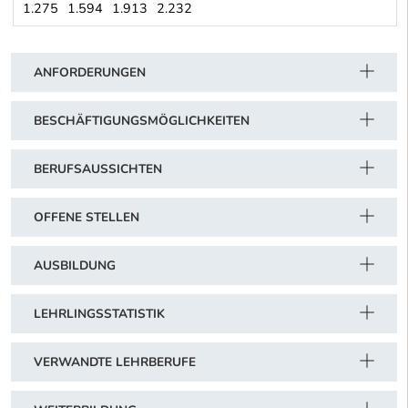
1.275
1.594
1.913
2.232
Chemische, Kunststoff verarbeitende und pharmazeutische Industri
Schwerpunkt Tabelle
ANFORDERUNGEN
BESCHÄFTIGUNGSMÖGLICHKEITEN
BERUFSAUSSICHTEN
OFFENE STELLEN
AUSBILDUNG
LEHRLINGSSTATISTIK
VERWANDTE LEHRBERUFE