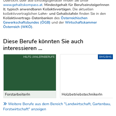
Übersicht über alle Einstiegsgehälter finden Sie unter
www.gehaltskompass.at
.
Mindestgehalt für BerufseinsteigerInnen
lt. typisch anwendbaren Kollektivvertägen.
Die aktuellen
kollektivvertraglichen
Lohn- und Gehaltstafeln
finden Sie in den
Kollektivvertrags-Datenbanken
des
Österreichischen
Gewerkschaftsbundes (ÖGB)
und der
Wirtschaftskammer
Österreich (WKÖ)
.
Diese Berufe könnten Sie auch
interessieren ...
Uber weitere Berufsvorschläge
HILFS-/ANLERNBERUFE
BMS/BHS
ForstarbeiterIn
HolzbetriebstechnikerIn
Weitere Berufe aus dem Bereich "Landwirtschaft, Gartenbau,
Forstwirtschaft" anzeigen