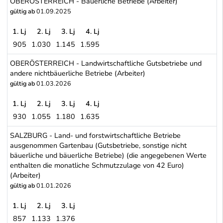
OBERÖSTERREICH - Bäuerliche Betriebe (Arbeiter)
gültig ab
01.09.2025
1. Lj
2. Lj
3. Lj
4. Lj
905
1.030
1.145
1.595
OBERÖSTERREICH - Bäuerliche Betriebe (Arbeiter)
OBERÖSTERREICH - Landwirtschaftliche Gutsbetriebe und
andere nichtbäuerliche Betriebe (Arbeiter)
gültig ab
01.03.2026
1. Lj
2. Lj
3. Lj
4. Lj
930
1.055
1.180
1.635
OBERÖSTERREICH - Landwirtschaftliche Gutsbetriebe und andere n
SALZBURG - Land- und forstwirtschaftliche Betriebe
ausgenommen Gartenbau (Gutsbetriebe, sonstige nicht
bäuerliche und bäuerliche Betriebe) (die angegebenen Werte
enthalten die monatliche Schmutzzulage von 42 Euro)
(Arbeiter)
gültig ab
01.01.2026
1. Lj
2. Lj
3. Lj
857
1.133
1.376