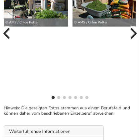
© AMS / Chloe Potter
© AMS / Chloe Potter
vorherige Bilde
wei
Hinweis: Die gezeigten Fotos stammen aus einem Berufsfeld und
können daher vom beschriebenen Einzelberuf abweichen.
Weiterführende Informationen