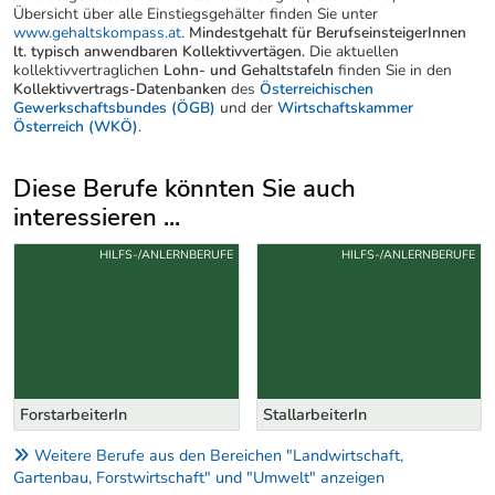
Übersicht über alle Einstiegsgehälter finden Sie unter
www.gehaltskompass.at
.
Mindestgehalt für BerufseinsteigerInnen
lt. typisch anwendbaren Kollektivvertägen.
Die aktuellen
kollektivvertraglichen
Lohn- und Gehaltstafeln
finden Sie in den
Kollektivvertrags-Datenbanken
des
Österreichischen
Gewerkschaftsbundes (ÖGB)
und der
Wirtschaftskammer
Österreich (WKÖ)
.
Diese Berufe könnten Sie auch
interessieren ...
Uber weitere Berufsvorschläge
HILFS-/ANLERNBERUFE
HILFS-/ANLERNBERUFE
ForstarbeiterIn
StallarbeiterIn
Weitere Berufe aus den Bereichen "Landwirtschaft,
Gartenbau, Forstwirtschaft" und "Umwelt" anzeigen