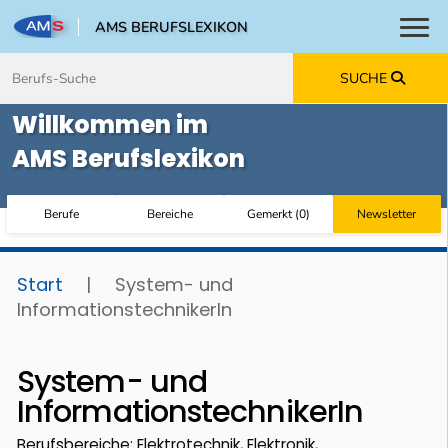
AMS BERUFSLEXIKON
Toggl
Zum Inhalt springen
Zum Navmenü springen
Zur Suche springen
Zur Footer springen
SUCHE
Willkommen im
AMS Berufslexikon
Berufe
Bereiche
Gemerkt
(
0
)
Newsletter
Start
|
System- und
InformationstechnikerIn
System- und
InformationstechnikerIn
Berufsbereiche: Elektrotechnik, Elektronik,