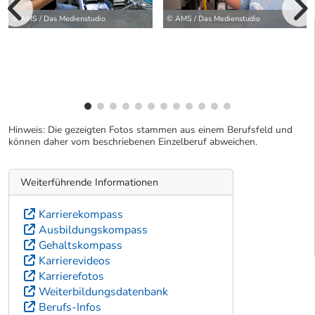
vorherige Bilde
© AMS / Das Medienstudio
© AMS / Das Medienstudio
wei
Hinweis: Die gezeigten Fotos stammen aus einem Berufsfeld und
können daher vom beschriebenen Einzelberuf abweichen.
Weiterführende Informationen
Karrierekompass
Ausbildungskompass
Gehaltskompass
Karrierevideos
Karrierefotos
Weiterbildungsdatenbank
Berufs-Infos