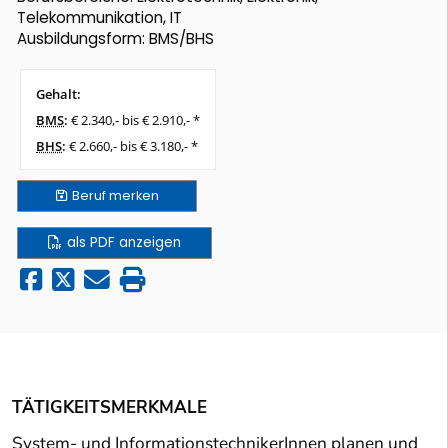
Telekommunikation, IT
Ausbildungsform: BMS/BHS
Gehalt:
BMS
:
€ 2.340,- bis € 2.910,- *
BHS
:
€ 2.660,- bis € 3.180,- *
Beruf
merken
als PDF anzeigen
TÄTIGKEITSMERKMALE
System- und InformationstechnikerInnen planen und