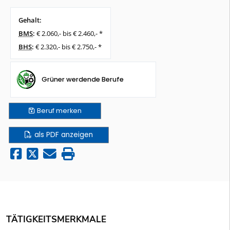
Gehalt:
BMS
:
€ 2.060,- bis € 2.460,- *
BHS
:
€ 2.320,- bis € 2.750,- *
Grüner werdende Berufe
Beruf
merken
als PDF anzeigen
TÄTIGKEITSMERKMALE