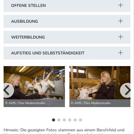
OFFENE STELLEN
AUSBILDUNG
WEITERBILDUNG
AUFSTIEG UND SELBSTSTÄNDIGKEIT
vorherige Bilde
wei
© AMS / Das Medienstudio
© AMS / Das Medienstudio
Hinweis: Die gezeigten Fotos stammen aus einem Berufsfeld und