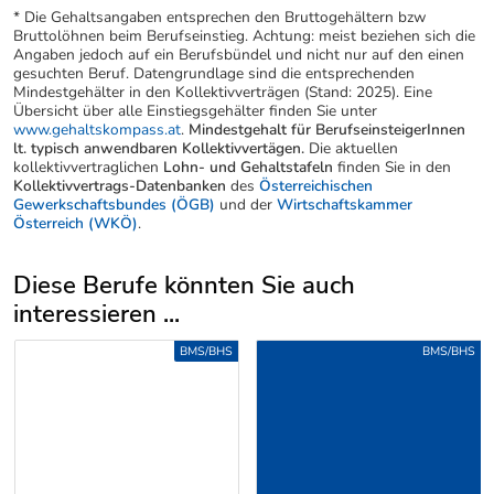
* Die Gehaltsangaben entsprechen den Bruttogehältern bzw
Bruttolöhnen beim Berufseinstieg. Achtung: meist beziehen sich die
Angaben jedoch auf ein Berufsbündel und nicht nur auf den einen
gesuchten Beruf. Datengrundlage sind die entsprechenden
Mindestgehälter in den Kollektivverträgen (Stand: 2025). Eine
Übersicht über alle Einstiegsgehälter finden Sie unter
www.gehaltskompass.at
.
Mindestgehalt für BerufseinsteigerInnen
lt. typisch anwendbaren Kollektivvertägen.
Die aktuellen
kollektivvertraglichen
Lohn- und Gehaltstafeln
finden Sie in den
Kollektivvertrags-Datenbanken
des
Österreichischen
Gewerkschaftsbundes (ÖGB)
und der
Wirtschaftskammer
Österreich (WKÖ)
.
Diese Berufe könnten Sie auch
interessieren ...
Uber weitere Berufsvorschläge
BMS/BHS
BMS/BHS