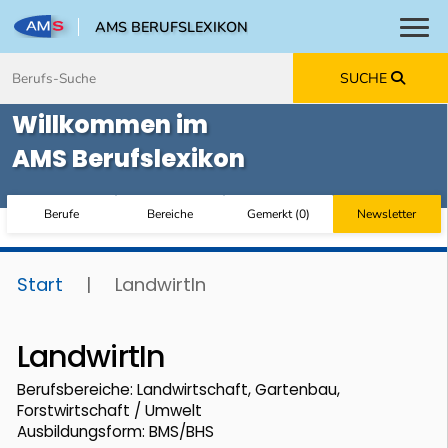
AMS BERUFSLEXIKON
Toggl
Zum Inhalt springen
Zum Navmenü springen
Zur Suche springen
Zur Footer springen
SUCHE
Willkommen im
AMS Berufslexikon
Berufe
Bereiche
Gemerkt
(
0
)
Newsletter
Start
|
LandwirtIn
LandwirtIn
Berufsbereiche: Landwirtschaft, Gartenbau,
Forstwirtschaft / Umwelt
Ausbildungsform: BMS/BHS