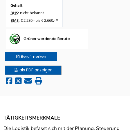
Gehalt:
BHS
:
nicht bekannt
BMS
:
€ 2.280,- bis € 2.660,- *
Grüner werdende Berufe
Beruf
merken
als PDF anzeigen
TÄTIGKEITSMERKMALE
Die Logistik befasst sich mit der Planung, Steuerung