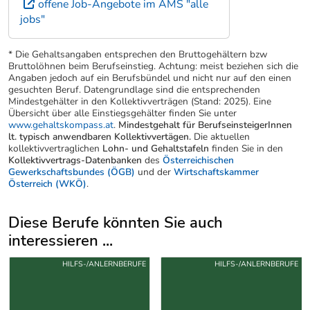
offene Job-Angebote im AMS "alle
jobs"
* Die Gehaltsangaben entsprechen den Bruttogehältern bzw
Bruttolöhnen beim Berufseinstieg. Achtung: meist beziehen sich die
Angaben jedoch auf ein Berufsbündel und nicht nur auf den einen
gesuchten Beruf. Datengrundlage sind die entsprechenden
Mindestgehälter in den Kollektivverträgen (Stand: 2025). Eine
Übersicht über alle Einstiegsgehälter finden Sie unter
www.gehaltskompass.at
.
Mindestgehalt für BerufseinsteigerInnen
lt. typisch anwendbaren Kollektivvertägen.
Die aktuellen
kollektivvertraglichen
Lohn- und Gehaltstafeln
finden Sie in den
Kollektivvertrags-Datenbanken
des
Österreichischen
Gewerkschaftsbundes (ÖGB)
und der
Wirtschaftskammer
Österreich (WKÖ)
.
Diese Berufe könnten Sie auch
interessieren ...
Uber weitere Berufsvorschläge
HILFS-/ANLERNBERUFE
HILFS-/ANLERNBERUFE