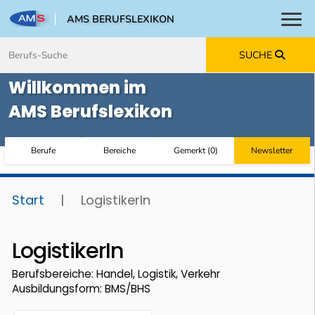
AMS BERUFSLEXIKON
Toggl
Zum Inhalt springen
Zum Navmenü springen
Zur Suche springen
Zur Footer springen
SUCHE
Willkommen im
AMS Berufslexikon
Berufe
Bereiche
Gemerkt
(
0
)
Newsletter
Start
|
LogistikerIn
LogistikerIn
Berufsbereiche: Handel, Logistik, Verkehr
Ausbildungsform: BMS/BHS