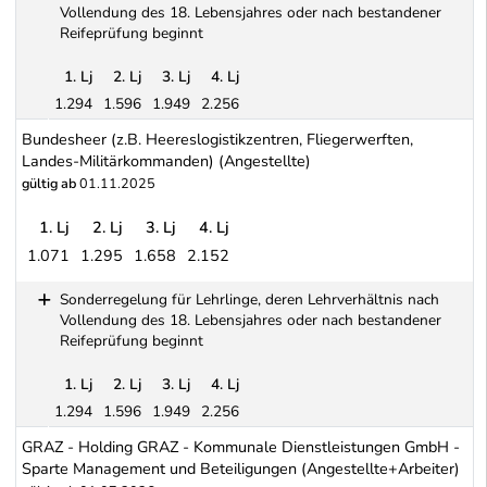
Vollendung des 18. Lebensjahres oder nach bestandener
Reifeprüfung beginnt
1. Lj
2. Lj
3. Lj
4. Lj
1.294
1.596
1.949
2.256
Sonderregelung für Lehrlinge, deren Lehrverhältnis nach Vollen
Bundesheer (z.B. Heereslogistikzentren, Fliegerwerften,
Landes-Militärkommanden) (Angestellte)
gültig ab
01.11.2025
1. Lj
2. Lj
3. Lj
4. Lj
1.071
1.295
1.658
2.152
Bundesheer (z.B. Heereslogistikzentren, Fliegerwerften, Landes-M
Sonderregelung für Lehrlinge, deren Lehrverhältnis nach
Vollendung des 18. Lebensjahres oder nach bestandener
Reifeprüfung beginnt
1. Lj
2. Lj
3. Lj
4. Lj
1.294
1.596
1.949
2.256
Sonderregelung für Lehrlinge, deren Lehrverhältnis nach Vollen
GRAZ - Holding GRAZ - Kommunale Dienstleistungen GmbH -
Sparte Management und Beteiligungen (Angestellte+Arbeiter)