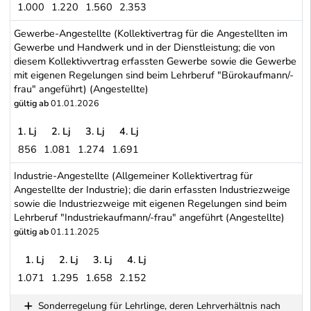
1.000
1.220
1.560
2.353
Speditionen (Angestellte)
Gewerbe-Angestellte (Kollektivertrag für die Angestellten im
Gewerbe und Handwerk und in der Dienstleistung; die von
diesem Kollektivvertrag erfassten Gewerbe sowie die Gewerbe
mit eigenen Regelungen sind beim Lehrberuf "Bürokaufmann/-
frau" angeführt) (Angestellte)
gültig ab
01.01.2026
1. Lj
2. Lj
3. Lj
4. Lj
856
1.081
1.274
1.691
Gewerbe-Angestellte (Kollektivertrag für die Angestellten im Ge
Industrie-Angestellte (Allgemeiner Kollektivertrag für
Angestellte der Industrie); die darin erfassten Industriezweige
sowie die Industriezweige mit eigenen Regelungen sind beim
Lehrberuf "Industriekaufmann/-frau" angeführt (Angestellte)
gültig ab
01.11.2025
1. Lj
2. Lj
3. Lj
4. Lj
1.071
1.295
1.658
2.152
Industrie-Angestellte (Allgemeiner Kollektivertrag für Angestellte
Sonderregelung für Lehrlinge, deren Lehrverhältnis nach