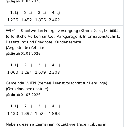
gültig ab
01.07.2026
1. Lj
2. Lj
3. Lj
4. Lj
1.225
1.482
1.896
2.462
GRAZ - Holding GRAZ - Kommunale Dienstleistungen GmbH - Spar
WIEN - Stadtwerke: Energieversorgung (Strom, Gas), Mobilität
(öffentliche Verkehrsmittel, Parkgaragen), Informationstechnik,
Bestattung und Friedhöfe, Kundenservice
(Angestellte+Arbeiter)
gültig ab
01.01.2026
1. Lj
2. Lj
3. Lj
4. Lj
1.060
1.284
1.679
2.203
WIEN - Stadtwerke: Energieversorgung (Strom, Gas), Mobilität (öff
Gemeinde WIEN (gemäß Dienstvorschrift für Lehrlinge)
(Gemeindebedienstete)
gültig ab
01.07.2026
1. Lj
2. Lj
3. Lj
4. Lj
1.130
1.392
1.524
1.983
Gemeinde WIEN (gemäß Dienstvorschrift für Lehrlinge) (Gemeind
Neben diesen allgemeinen Kollektivverträgen gibt es in