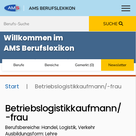
AMS BERUFSLEXIKON
Toggl
Zum Inhalt springen
Zum Navmenü springen
Zur Suche springen
Zur Footer springen
SUCHE
Willkommen im
AMS Berufslexikon
Berufe
Bereiche
Gemerkt
(
0
)
Newsletter
Start
|
Betriebslogistikkaufmann/-frau
Betriebslogistikkaufmann/
-frau
Berufsbereiche: Handel, Logistik, Verkehr
Ausbildungsform: Lehre