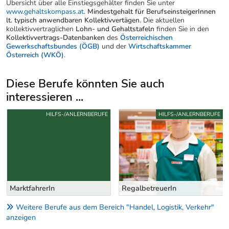
Übersicht über alle Einstiegsgehälter finden Sie unter
www.gehaltskompass.at
.
Mindestgehalt für BerufseinsteigerInnen
lt. typisch anwendbaren Kollektivvertägen.
Die aktuellen
kollektivvertraglichen
Lohn- und Gehaltstafeln
finden Sie in den
Kollektivvertrags-Datenbanken
des
Österreichischen
Gewerkschaftsbundes (ÖGB)
und der
Wirtschaftskammer
Österreich (WKÖ)
.
Diese Berufe könnten Sie auch
interessieren ...
Uber weitere Berufsvorschläge
HILFS-/ANLERNBERUFE
HILFS-/ANLERNBERUFE
MarktfahrerIn
RegalbetreuerIn
Weitere Berufe aus dem Bereich "Handel, Logistik, Verkehr"
anzeigen