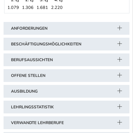
1.079
1.306
1.681
2.220
LINZ - Stadtwerke: Linz AG für Energie (Strom, Gas, Wärme), Tel
Schwerpunkt Tabelle
ANFORDERUNGEN
BESCHÄFTIGUNGSMÖGLICHKEITEN
BERUFSAUSSICHTEN
OFFENE STELLEN
AUSBILDUNG
LEHRLINGSSTATISTIK
VERWANDTE LEHRBERUFE