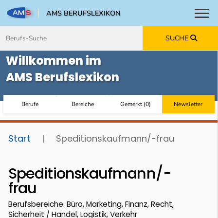
AMS BERUFSLEXIKON
Toggl
Zum Inhalt springen
Zum Navmenü springen
Zur Suche springen
Zur Footer springen
SUCHE
Willkommen im
AMS Berufslexikon
Berufe
Bereiche
Gemerkt
(
0
)
Newsletter
Start
|
Speditionskaufmann/-frau
Speditionskaufmann/-
frau
Berufsbereiche: Büro, Marketing, Finanz, Recht,
Sicherheit / Handel, Logistik, Verkehr