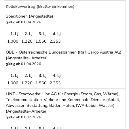
Kollektivvertrag (Brutto-Einkommen)
Speditionen (Angestellte)
gültig ab
01.04.2026
1. Lj
2. Lj
3. Lj
4. Lj
1.000
1.220
1.560
2.353
Speditionen (Angestellte)
ÖBB - Österreichische Bundesbahnen (Rail Cargo Austria AG)
(Angestellte+Arbeiter)
gültig ab
01.04.2026
1. Lj
2. Lj
3. Lj
4. Lj
1.000
1.220
1.560
2.353
ÖBB - Österreichische Bundesbahnen (Rail Cargo Austria AG) (An
LINZ - Stadtwerke: Linz AG für Energie (Strom, Gas, Wärme),
Telekommunikation, Verkehr und Kommunale Dienste (Abfall,
Abwasser, Bestattung, Bäder, Hafen, IWA-Labor, Wasser)
(Angestellte+Arbeiter)
gültig ab
01.02.2026
1. Lj
2. Lj
3. Lj
4. Lj