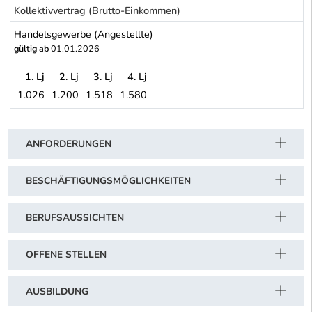
Kollektivvertrag (Brutto-Einkommen)
Handelsgewerbe (Angestellte)
gültig ab
01.01.2026
1. Lj
2. Lj
3. Lj
4. Lj
1.026
1.200
1.518
1.580
Handelsgewerbe (Angestellte)
Schwerpunkt Tabelle
ANFORDERUNGEN
BESCHÄFTIGUNGSMÖGLICHKEITEN
BERUFSAUSSICHTEN
OFFENE STELLEN
AUSBILDUNG