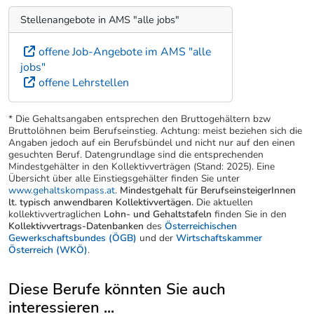
FotoartikelverkäuferIn
Lehrberuf:
Foto- und Multimediakaufmann/-
frau
Stellenangebote in AMS "alle jobs"
offene Job-Angebote im AMS "alle
jobs"
offene Lehrstellen
* Die Gehaltsangaben entsprechen den Bruttogehältern bzw
Bruttolöhnen beim Berufseinstieg. Achtung: meist beziehen sich die
Angaben jedoch auf ein Berufsbündel und nicht nur auf den einen
gesuchten Beruf. Datengrundlage sind die entsprechenden
Mindestgehälter in den Kollektivverträgen (Stand: 2025). Eine
Übersicht über alle Einstiegsgehälter finden Sie unter
www.gehaltskompass.at
.
Mindestgehalt für BerufseinsteigerInnen
lt. typisch anwendbaren Kollektivvertägen.
Die aktuellen
kollektivvertraglichen
Lohn- und Gehaltstafeln
finden Sie in den
Kollektivvertrags-Datenbanken
des
Österreichischen
Gewerkschaftsbundes (ÖGB)
und der
Wirtschaftskammer