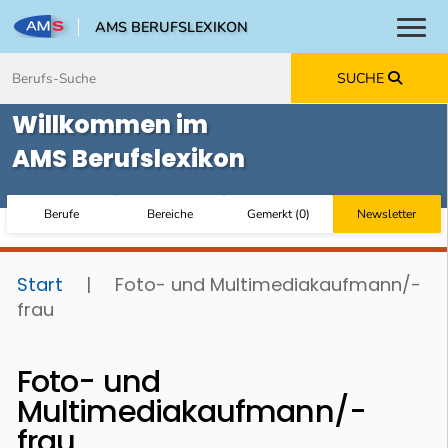
AMS BERUFSLEXIKON
Toggl
Zum Inhalt springen
Zum Navmenü springen
Zur Suche springen
Zur Footer springen
SUCHE
Willkommen im
AMS Berufslexikon
Berufe
Bereiche
Gemerkt
(
0
)
Newsletter
Start
|
Foto- und Multimediakaufmann/-
frau
Foto- und
Multimediakaufmann/-
frau