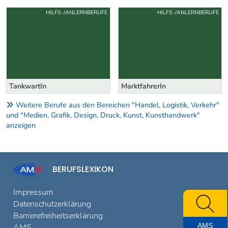
Österreich (WKÖ)
.
Diese Berufe könnten Sie auch
interessieren ...
Uber weitere Berufsvorschläge
HILFS-/ANLERNBERUFE
HILFS-/ANLERNBERUFE
TankwartIn
MarktfahrerIn
Weitere Berufe aus den Bereichen "Handel, Logistik, Verkehr"
und "Medien, Grafik, Design, Druck, Kunst, Kunsthandwerk"
anzeigen
BERUFSLEXIKON
AMS