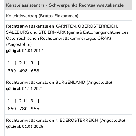
KanzleiassistentIn - Schwerpunkt Rechtsanwaltskanzlei
Kollektivvertrag (Brutto-Einkommen)
Rechtsanwaltskanzleien KÄRNTEN, OBERÖSTERREICH,
SALZBURG und STEIERMARK (gemäß Entlohungsrichtline des
Österreichischen Rechstanwaltskammertages ÖRAK)
(Angestellte)
gültig ab
01.01.2017
1. Lj
2. Lj
3. Lj
399
498
658
Rechtsanwaltskanzleien KÄRNTEN, OBERÖSTERREICH, SALZBURG 
Rechtsanwaltskanzleien BURGENLAND (Angestellte)
gültig ab
01.11.2021
1. Lj
2. Lj
3. Lj
650
780
955
Rechtsanwaltskanzleien BURGENLAND (Angestellte)
Rechtsanwaltskanzleien NIEDERÖSTERREICH (Angestellte)
gültig ab
01.01.2025