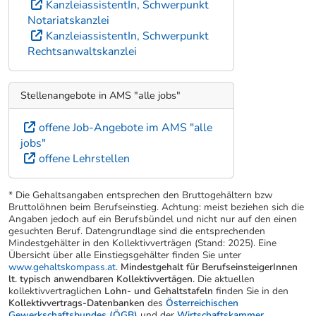
KanzleiassistentIn, Schwerpunkt
Notariatskanzlei
KanzleiassistentIn, Schwerpunkt
Rechtsanwaltskanzlei
Stellenangebote in AMS "alle jobs"
offene Job-Angebote im AMS "alle
jobs"
offene Lehrstellen
* Die Gehaltsangaben entsprechen den Bruttogehältern bzw
Bruttolöhnen beim Berufseinstieg. Achtung: meist beziehen sich die
Angaben jedoch auf ein Berufsbündel und nicht nur auf den einen
gesuchten Beruf. Datengrundlage sind die entsprechenden
Mindestgehälter in den Kollektivverträgen (Stand: 2025). Eine
Übersicht über alle Einstiegsgehälter finden Sie unter
www.gehaltskompass.at
.
Mindestgehalt für BerufseinsteigerInnen
lt. typisch anwendbaren Kollektivvertägen.
Die aktuellen
kollektivvertraglichen
Lohn- und Gehaltstafeln
finden Sie in den
Kollektivvertrags-Datenbanken
des
Österreichischen
Gewerkschaftsbundes (ÖGB)
und der
Wirtschaftskammer