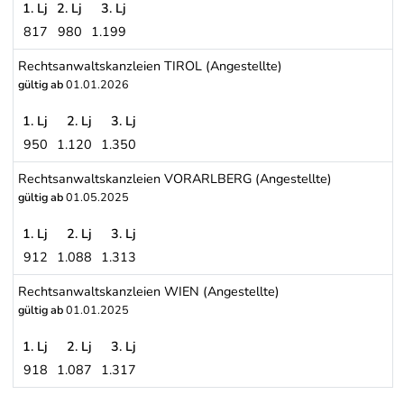
1. Lj
2. Lj
3. Lj
817
980
1.199
Rechtsanwaltskanzleien NIEDERÖSTERREICH (Angestellte)
Rechtsanwaltskanzleien TIROL (Angestellte)
gültig ab
01.01.2026
1. Lj
2. Lj
3. Lj
950
1.120
1.350
Rechtsanwaltskanzleien TIROL (Angestellte)
Rechtsanwaltskanzleien VORARLBERG (Angestellte)
gültig ab
01.05.2025
1. Lj
2. Lj
3. Lj
912
1.088
1.313
Rechtsanwaltskanzleien VORARLBERG (Angestellte)
Rechtsanwaltskanzleien WIEN (Angestellte)
gültig ab
01.01.2025
1. Lj
2. Lj
3. Lj
918
1.087
1.317
Rechtsanwaltskanzleien WIEN (Angestellte)
Schwerpunkt Tabelle