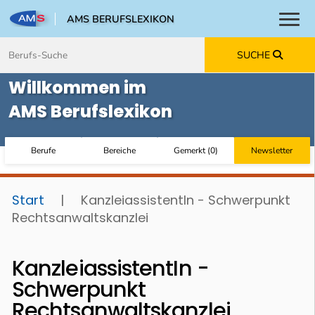
AMS BERUFSLEXIKON
Toggl
Zum Inhalt springen
Zum Navmenü springen
Zur Suche springen
Zur Footer springen
SUCHE
Willkommen im
AMS Berufslexikon
Berufe
Bereiche
Gemerkt
(
0
)
Newsletter
Start
|
KanzleiassistentIn - Schwerpunkt
Rechtsanwaltskanzlei
KanzleiassistentIn -
Schwerpunkt
Rechtsanwaltskanzlei