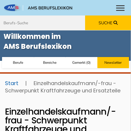
AMS BERUFSLEXIKON
Toggl
Zum Inhalt springen
Zum Navmenü springen
Zur Suche springen
Zur Footer springen
SUCHE
Willkommen im
AMS Berufslexikon
Berufe
Bereiche
Gemerkt
(
0
)
Newsletter
Start
|
Einzelhandelskaufmann/-frau -
Schwerpunkt Kraftfahrzeuge und Ersatzteile
Einzelhandelskaufmann/-
frau - Schwerpunkt
Kraftfahrzeuge und