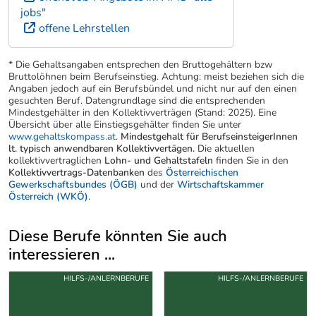
jobs"
offene Lehrstellen
* Die Gehaltsangaben entsprechen den Bruttogehältern bzw
Bruttolöhnen beim Berufseinstieg. Achtung: meist beziehen sich die
Angaben jedoch auf ein Berufsbündel und nicht nur auf den einen
gesuchten Beruf. Datengrundlage sind die entsprechenden
Mindestgehälter in den Kollektivverträgen (Stand: 2025). Eine
Übersicht über alle Einstiegsgehälter finden Sie unter
www.gehaltskompass.at
.
Mindestgehalt für BerufseinsteigerInnen
lt. typisch anwendbaren Kollektivvertägen.
Die aktuellen
kollektivvertraglichen
Lohn- und Gehaltstafeln
finden Sie in den
Kollektivvertrags-Datenbanken
des
Österreichischen
Gewerkschaftsbundes (ÖGB)
und der
Wirtschaftskammer
Österreich (WKÖ)
.
Diese Berufe könnten Sie auch
interessieren ...
Uber weitere Berufsvorschläge
HILFS-/ANLERNBERUFE
HILFS-/ANLERNBERUFE