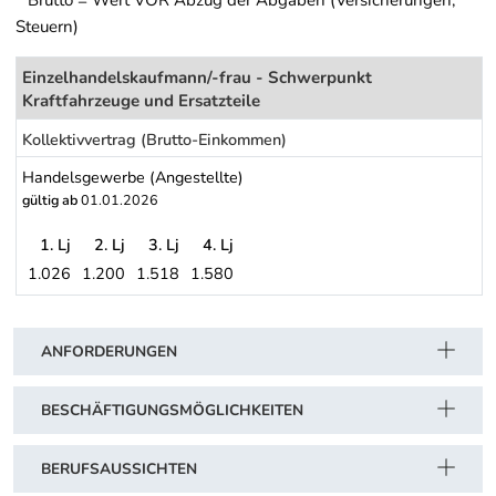
Steuern)
Einzelhandelskaufmann/-frau - Schwerpunkt
Kraftfahrzeuge und Ersatzteile
Kollektivvertrag (Brutto-Einkommen)
Handelsgewerbe (Angestellte)
gültig ab
01.01.2026
1. Lj
2. Lj
3. Lj
4. Lj
1.026
1.200
1.518
1.580
Handelsgewerbe (Angestellte)
Schwerpunkt Tabelle
ANFORDERUNGEN
BESCHÄFTIGUNGSMÖGLICHKEITEN
BERUFSAUSSICHTEN