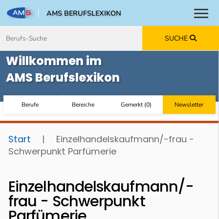
AMS BERUFSLEXIKON
Toggl
Zum Inhalt springen
Zum Navmenü springen
Zur Suche springen
Zur Footer springen
SUCHE
Willkommen im
AMS Berufslexikon
Berufe
Bereiche
Gemerkt
(
0
)
Newsletter
Start
|
Einzelhandelskaufmann/-frau -
Schwerpunkt Parfümerie
Einzelhandelskaufmann/-
frau - Schwerpunkt
Parfümerie