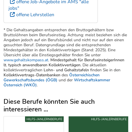
offene Job-Angebote im AMS "alle
jobs"
offene Lehrstellen
* Die Gehaltsangaben entsprechen den Bruttogehältern bzw
Bruttolöhnen beim Berufseinstieg. Achtung: meist beziehen sich die
Angaben jedoch auf ein Berufsbündel und nicht nur auf den einen
gesuchten Beruf. Datengrundlage sind die entsprechenden
Mindestgehälter in den Kollektivverträgen (Stand: 2025). Eine
Übersicht über alle Einstiegsgehälter finden Sie unter
www.gehaltskompass.at
.
Mindestgehalt für BerufseinsteigerInnen
lt. typisch anwendbaren Kollektivvertägen.
Die aktuellen
kollektivvertraglichen
Lohn- und Gehaltstafeln
finden Sie in den
Kollektivvertrags-Datenbanken
des
Österreichischen
Gewerkschaftsbundes (ÖGB)
und der
Wirtschaftskammer
Österreich (WKÖ)
.
Diese Berufe könnten Sie auch
interessieren ...
Uber weitere Berufsvorschläge
HILFS-/ANLERNBERUFE
HILFS-/ANLERNBERUFE