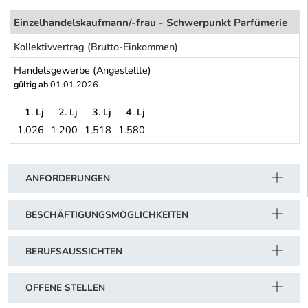
Einzelhandelskaufmann/-frau - Schwerpunkt Parfümerie
Kollektivvertrag (Brutto-Einkommen)
Handelsgewerbe (Angestellte)
gültig ab
01.01.2026
1. Lj
2. Lj
3. Lj
4. Lj
1.026
1.200
1.518
1.580
Handelsgewerbe (Angestellte)
Schwerpunkt Tabelle
ANFORDERUNGEN
BESCHÄFTIGUNGSMÖGLICHKEITEN
BERUFSAUSSICHTEN
OFFENE STELLEN