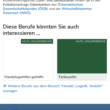
kollektivvertraglichen
Lohn- und Gehaltstafeln
finden Sie in den
Kollektivvertrags-Datenbanken
des
Österreichischen
Gewerkschaftsbundes (ÖGB)
und der
Wirtschaftskammer
Österreich (WKÖ)
.
Diese Berufe könnten Sie auch
interessieren ...
Uber weitere Berufsvorschläge
HILFS-/ANLERNBERUFE
HILFS-/ANLERNBERUFE
TankwartIn
AltwarenhändlerIn
Weitere Berufe aus dem Bereich "Handel, Logistik, Verkehr"
anzeigen