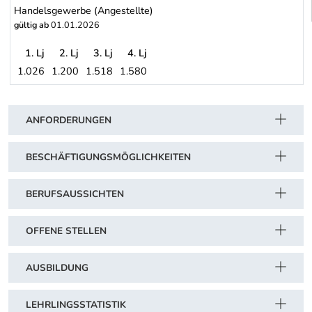
Handelsgewerbe (Angestellte)
gültig ab
01.01.2026
1. Lj
2. Lj
3. Lj
4. Lj
1.026
1.200
1.518
1.580
Handelsgewerbe (Angestellte)
Schwerpunkt Tabelle
ANFORDERUNGEN
BESCHÄFTIGUNGSMÖGLICHKEITEN
BERUFSAUSSICHTEN
OFFENE STELLEN
AUSBILDUNG
LEHRLINGSSTATISTIK