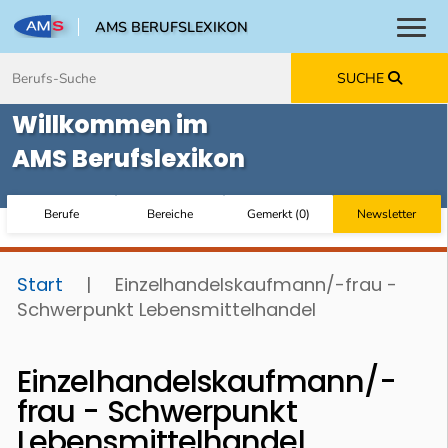
AMS BERUFSLEXIKON
Toggl
Zum Inhalt springen
Zum Navmenü springen
Zur Suche springen
Zur Footer springen
SUCHE
Willkommen im
AMS Berufslexikon
Berufe
Bereiche
Gemerkt
(
0
)
Newsletter
Start
|
Einzelhandelskaufmann/-frau -
Schwerpunkt Lebensmittelhandel
Einzelhandelskaufmann/-
frau - Schwerpunkt
Lebensmittelhandel