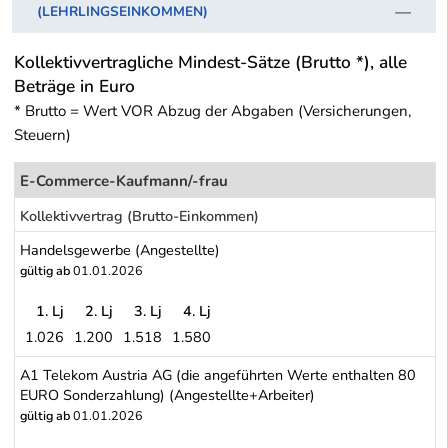
(LEHRLINGSEINKOMMEN)
Kollektivvertragliche Mindest-Sätze (Brutto *), alle
Beträge in Euro
* Brutto = Wert VOR Abzug der Abgaben (Versicherungen,
Steuern)
E-Commerce-Kaufmann/-frau
Kollektivvertrag (Brutto-Einkommen)
Handelsgewerbe (Angestellte)
gültig ab
01.01.2026
1. Lj
2. Lj
3. Lj
4. Lj
1.026
1.200
1.518
1.580
Handelsgewerbe (Angestellte)
A1 Telekom Austria AG (die angeführten Werte enthalten 80
EURO Sonderzahlung) (Angestellte+Arbeiter)
gültig ab
01.01.2026