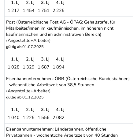
1. Lj
2. Lj
3. Lj
4. Lj
1.217
1.454
1.751
2.225
A1 Telekom Austria AG (die angeführten Werte enthalten 80 EUR
Post (Österreichische Post AG - ÖPAG: Gehaltstafel für
Mitarbeiter/innen im kaufmännischen, im höheren nicht
kaufmännischen und im administrativen Bereich)
(Angestellte+Arbeiter)
gültig ab
01.07.2025
1. Lj
2. Lj
3. Lj
4. Lj
1.028
1.329
1.687
1.894
Post (Österreichische Post AG - ÖPAG: Gehaltstafel für Mitarbeit
Eisenbahnunternehmen: ÖBB (Österreichische Bundesbahnen)
- wöchentliche Arbeitszeit von 38,5 Stunden
(Angestellte+Arbeiter)
gültig ab
01.12.2025
1. Lj
2. Lj
3. Lj
4. Lj
1.040
1.225
1.556
2.082
Eisenbahnunternehmen: ÖBB (Österreichische Bundesbahnen) - wöc
Eisenbahnunternehmen: Länderbahnen, öffentliche
Privatbahnen - wöchentliche Arbeitszeit von 40 Stunden