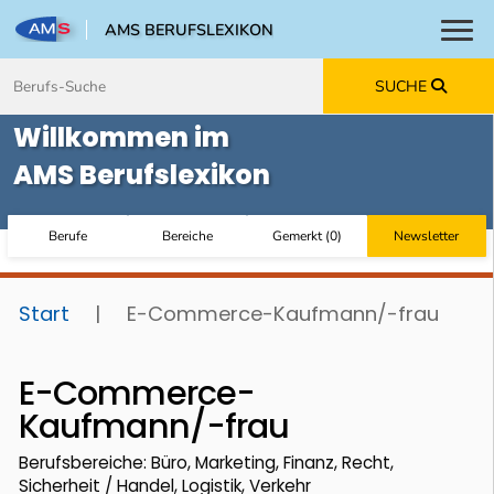
AMS BERUFSLEXIKON
Toggl
Zum Inhalt springen
Zum Navmenü springen
Zur Suche springen
Zur Footer springen
SUCHE
Willkommen im
AMS Berufslexikon
Berufe
Bereiche
Gemerkt
(
0
)
Newsletter
Start
|
E-Commerce-Kaufmann/-frau
E-Commerce-
Kaufmann/-frau
Berufsbereiche: Büro, Marketing, Finanz, Recht,
Sicherheit / Handel, Logistik, Verkehr