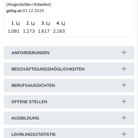
(Angestellte+Arbeiter)
gültig ab
01.12.2025
1. Lj
2. Lj
3. Lj
4. Lj
1.081
1.273
1.617
2.163
Eisenbahnunternehmen: Länderbahnen, öffentliche Privatbahnen - 
Schwerpunkt Tabelle
ANFORDERUNGEN
BESCHÄFTIGUNGSMÖGLICHKEITEN
BERUFSAUSSICHTEN
OFFENE STELLEN
AUSBILDUNG
LEHRLINGSSTATISTIK