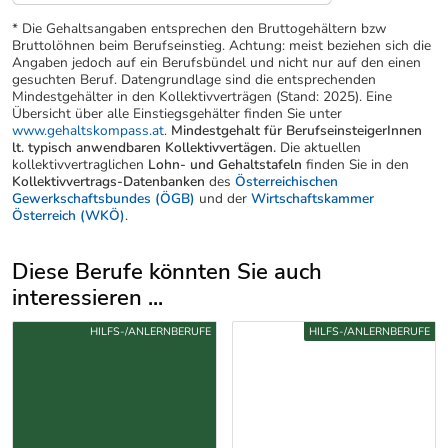
* Die Gehaltsangaben entsprechen den Bruttogehältern bzw
Bruttolöhnen beim Berufseinstieg. Achtung: meist beziehen sich die
Angaben jedoch auf ein Berufsbündel und nicht nur auf den einen
gesuchten Beruf. Datengrundlage sind die entsprechenden
Mindestgehälter in den Kollektivverträgen (Stand: 2025). Eine
Übersicht über alle Einstiegsgehälter finden Sie unter
www.gehaltskompass.at
.
Mindestgehalt für BerufseinsteigerInnen
lt. typisch anwendbaren Kollektivvertägen.
Die aktuellen
kollektivvertraglichen
Lohn- und Gehaltstafeln
finden Sie in den
Kollektivvertrags-Datenbanken
des
Österreichischen
Gewerkschaftsbundes (ÖGB)
und der
Wirtschaftskammer
Österreich (WKÖ)
.
Diese Berufe könnten Sie auch
interessieren ...
Uber weitere Berufsvorschläge
HILFS-/ANLERNBERUFE
HILFS-/ANLERNBERUFE