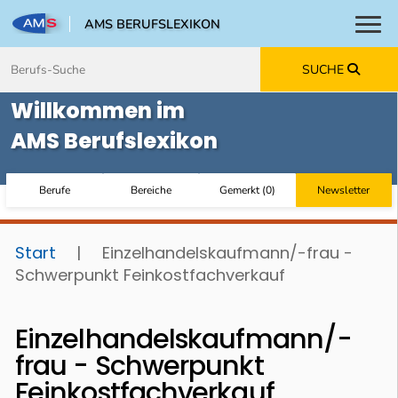
AMS BERUFSLEXIKON
Toggl
Zum Inhalt springen
Zum Navmenü springen
Zur Suche springen
Zur Footer springen
SUCHE
Willkommen im
AMS Berufslexikon
Berufe
Bereiche
Gemerkt
(
0
)
Newsletter
Start
|
Einzelhandelskaufmann/-frau -
Schwerpunkt Feinkostfachverkauf
Einzelhandelskaufmann/-
frau - Schwerpunkt
Feinkostfachverkauf