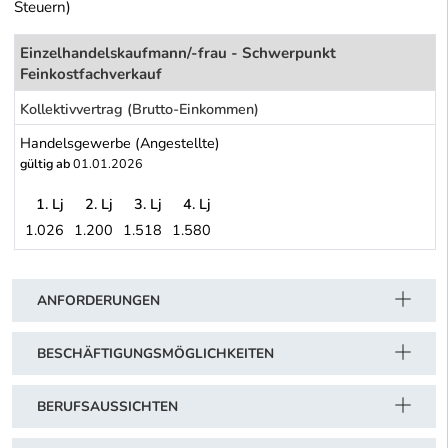
Steuern)
Einzelhandelskaufmann/-frau - Schwerpunkt
Feinkostfachverkauf
Kollektivvertrag (Brutto-Einkommen)
Handelsgewerbe (Angestellte)
gültig ab
01.01.2026
1. Lj
2. Lj
3. Lj
4. Lj
1.026
1.200
1.518
1.580
Handelsgewerbe (Angestellte)
Schwerpunkt Tabelle
ANFORDERUNGEN
BESCHÄFTIGUNGSMÖGLICHKEITEN
BERUFSAUSSICHTEN