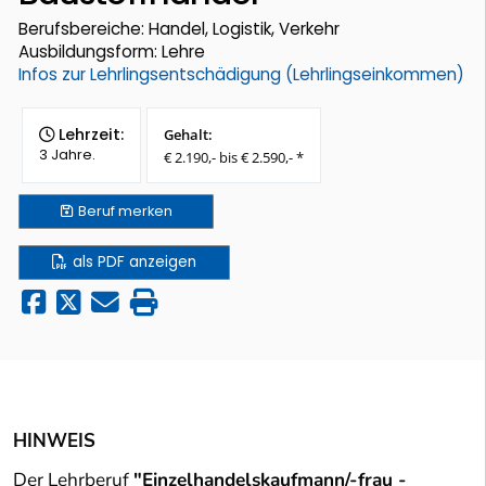
Berufsbereiche: Handel, Logistik, Verkehr
Ausbildungsform: Lehre
Infos zur Lehrlingsentschädigung (Lehrlingseinkommen)
Lehrzeit:
Gehalt:
3 Jahre.
€ 2.190,- bis € 2.590,- *
Beruf
merken
als PDF anzeigen
HINWEIS
Der Lehrberuf
"Einzelhandelskaufmann/-frau -