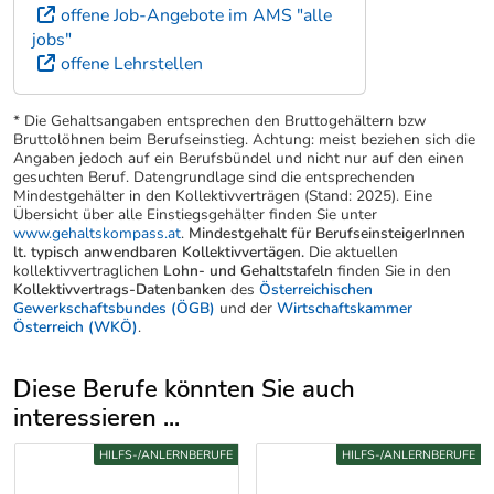
offene Job-Angebote im AMS "alle
jobs"
offene Lehrstellen
* Die Gehaltsangaben entsprechen den Bruttogehältern bzw
Bruttolöhnen beim Berufseinstieg. Achtung: meist beziehen sich die
Angaben jedoch auf ein Berufsbündel und nicht nur auf den einen
gesuchten Beruf. Datengrundlage sind die entsprechenden
Mindestgehälter in den Kollektivverträgen (Stand: 2025). Eine
Übersicht über alle Einstiegsgehälter finden Sie unter
www.gehaltskompass.at
.
Mindestgehalt für BerufseinsteigerInnen
lt. typisch anwendbaren Kollektivvertägen.
Die aktuellen
kollektivvertraglichen
Lohn- und Gehaltstafeln
finden Sie in den
Kollektivvertrags-Datenbanken
des
Österreichischen
Gewerkschaftsbundes (ÖGB)
und der
Wirtschaftskammer
Österreich (WKÖ)
.
Diese Berufe könnten Sie auch
interessieren ...
Uber weitere Berufsvorschläge
HILFS-/ANLERNBERUFE
HILFS-/ANLERNBERUFE