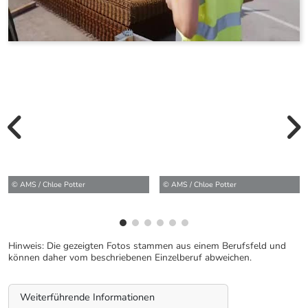
vorherige Bilde
wei
© AMS / Chloe Potter
© AMS / Chloe Potter
Hinweis: Die gezeigten Fotos stammen aus einem Berufsfeld und
können daher vom beschriebenen Einzelberuf abweichen.
Weiterführende Informationen