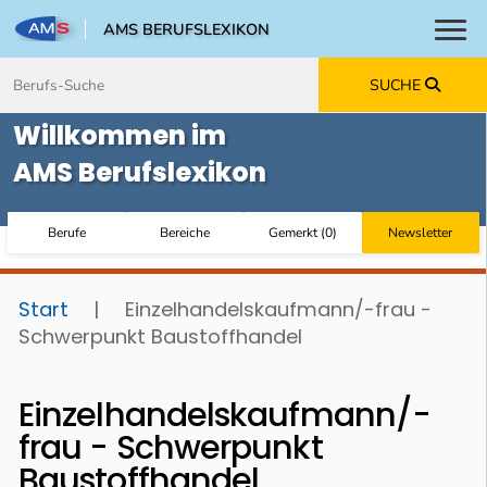
AMS BERUFSLEXIKON
Toggl
Zum Inhalt springen
Zum Navmenü springen
Zur Suche springen
Zur Footer springen
SUCHE
Willkommen im
AMS Berufslexikon
Berufe
Bereiche
Gemerkt
(
0
)
Newsletter
Start
|
Einzelhandelskaufmann/-frau -
Schwerpunkt Baustoffhandel
Einzelhandelskaufmann/-
frau - Schwerpunkt
Baustoffhandel