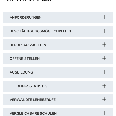
Lagerhausgenossenschaften (Raiffeisen-Warenbetriebe) TIROL (An
Schwerpunkt Tabelle
ANFORDERUNGEN
BESCHÄFTIGUNGSMÖGLICHKEITEN
BERUFSAUSSICHTEN
OFFENE STELLEN
AUSBILDUNG
LEHRLINGSSTATISTIK
VERWANDTE LEHRBERUFE
VERGLEICHBARE SCHULEN