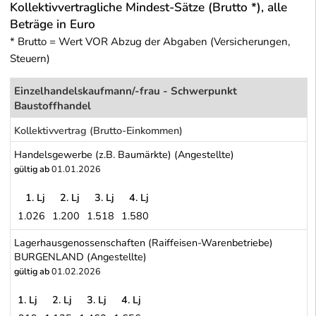
Kollektivvertragliche Mindest-Sätze (Brutto *), alle
Beträge in Euro
* Brutto = Wert VOR Abzug der Abgaben (Versicherungen,
Steuern)
Einzelhandelskaufmann/-frau - Schwerpunkt
Baustoffhandel
Kollektivvertrag (Brutto-Einkommen)
Handelsgewerbe (z.B. Baumärkte) (Angestellte)
gültig ab
01.01.2026
1. Lj
2. Lj
3. Lj
4. Lj
1.026
1.200
1.518
1.580
Handelsgewerbe (z.B. Baumärkte) (Angestellte)
Lagerhausgenossenschaften (Raiffeisen-Warenbetriebe)
BURGENLAND (Angestellte)
gültig ab
01.02.2026
1. Lj
2. Lj
3. Lj
4. Lj