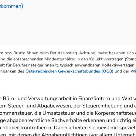
einkommen)
n bzw Bruttolöhnen beim Berufseinstieg. Achtung: meist beziehen sich 
nd die entsprechenden Mindestgehälter in den Kollektivverträgen (Stand:
lt für BerufseinsteigerInnen lt. typisch anwendbaren Kollektivvertägen.
tenbanken
des
Österreichischen Gewerkschaftsbundes (ÖGB)
und der
Wi
ie Büro- und Verwaltungsarbeit in Finanzämtern und Wirts
dem Steuer- und Abgabewesen, der Steuereinhebung und d
nkommensteuer, die Umsatzsteuer und die Körperschaftsteu
tige abgabenrechtliche Sachverhalte erkennen und richtig e
htigkeit kontrollieren. Dabei arbeiten sie meist mit spe
, mit denen die Abgabenpflichtigen (vor allem Unternehm