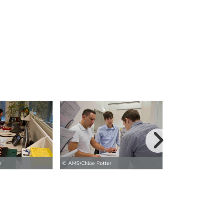
weitere Bilder>
r
© AMS/Chloe Potter
© AMS/Chloe Pott