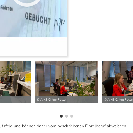
ilder
© AMS/Chloe Potter
© AMS/Chloe Potte
ufsfeld und können daher vom beschriebenen Einzelberuf abweichen.