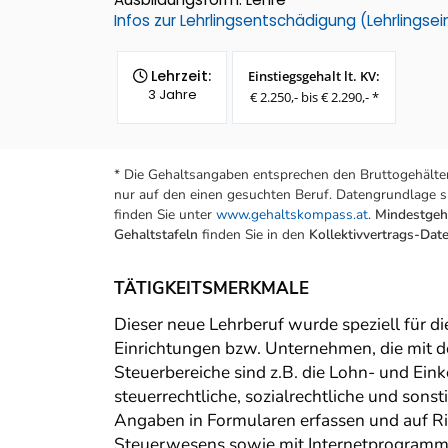
Infos zur Lehrlingsentschädigung (Lehrlings
Lehrzeit:
Einstiegsgehalt lt. KV:
3 Jahre
€ 2.250,- bis € 2.290,- *
* Die Gehaltsangaben entsprechen den Bruttogehälter
nur auf den einen gesuchten Beruf. Datengrundlage si
finden Sie unter
www.gehaltskompass.at
.
Mindestgeha
Gehaltstafeln
finden Sie in den
Kollektivvertrags-Da
TÄTIGKEITSMERKMALE
Dieser neue Lehrberuf wurde speziell für d
Einrichtungen bzw. Unternehmen, die mit 
Steuerbereiche sind z.B. die Lohn- und Ei
steuerrechtliche, sozialrechtliche und sons
Angaben in Formularen erfassen und auf Ric
Steuerwesens sowie mit Internetprogrammen