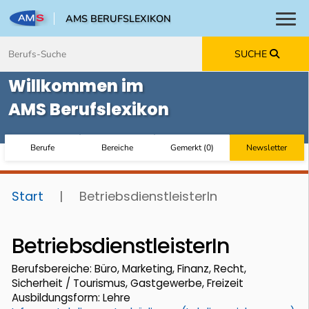
AMS BERUFSLEXIKON
Toggl
Zum Inhalt springen
Zum Navmenü springen
Zur Suche springen
Zur Footer springen
SUCHE
Willkommen im
AMS Berufslexikon
Berufe
Bereiche
Gemerkt
(
0
)
Newsletter
Start
|
BetriebsdienstleisterIn
BetriebsdienstleisterIn
Berufsbereiche: Büro, Marketing, Finanz, Recht,
Sicherheit / Tourismus, Gastgewerbe, Freizeit
Ausbildungsform: Lehre