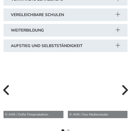
VERGLEICHBARE SCHULEN
WEITERBILDUNG
AUFSTIEG UND SELBSTSTÄNDIGKEIT
vorherige Bilde
wei
© AMS / DoRo Filmproduktion
© AMS / Das Medienstudio