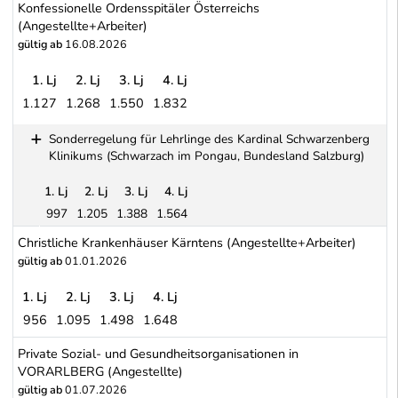
Konfessionelle Ordensspitäler Österreichs
(Angestellte+Arbeiter)
gültig ab
16.08.2026
1. Lj
2. Lj
3. Lj
4. Lj
1.127
1.268
1.550
1.832
Konfessionelle Ordensspitäler Österreichs (Angestellte+Arbeiter)
Sonderregelung für Lehrlinge des Kardinal Schwarzenberg
Klinikums (Schwarzach im Pongau, Bundesland Salzburg)
1. Lj
2. Lj
3. Lj
4. Lj
997
1.205
1.388
1.564
Sonderregelung für Lehrlinge des Kardinal Schwarzenberg Klini
Christliche Krankenhäuser Kärntens (Angestellte+Arbeiter)
gültig ab
01.01.2026
1. Lj
2. Lj
3. Lj
4. Lj
956
1.095
1.498
1.648
Christliche Krankenhäuser Kärntens (Angestellte+Arbeiter)
Private Sozial- und Gesundheitsorganisationen in
VORARLBERG (Angestellte)
gültig ab
01.07.2026