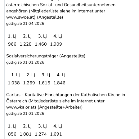
österreichischen Sozial- und Gesundheitsunternehmen
angehören (Mitgliederliste siehe im Internet unter
www.swoe.at) (Angestellte)
gültig ab
01.04.2026
1. Lj
2. Lj
3. Lj
4. Lj
966
1.228
1.460
1.909
Sozialwirtschaft Österreich (SWÖ) - Sozial- und Gesundheitseinri
Sozialversicherungsträger (Angestellte)
gültig ab
01.01.2026
1. Lj
2. Lj
3. Lj
4. Lj
1.038
1.269
1.615
1.846
Sozialversicherungsträger (Angestellte)
Caritas - Karitative Einrichtungen der Katholischen Kirche in
Österreich (Mitgliederliste siehe im Internet unter
www.vka.or.at) (Angestellte+Arbeiter)
gültig ab
01.01.2026
1. Lj
2. Lj
3. Lj
4. Lj
856
1.081
1.274
1.691