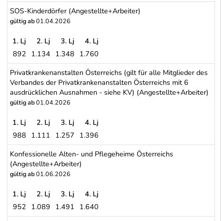
Caritas - Karitative Einrichtungen der Katholischen Kirche in Öster
SOS-Kinderdörfer (Angestellte+Arbeiter)
gültig ab
01.04.2026
1. Lj
2. Lj
3. Lj
4. Lj
892
1.134
1.348
1.760
SOS-Kinderdörfer (Angestellte+Arbeiter)
Privatkrankenanstalten Österreichs (gilt für alle Mitglieder des
Verbandes der Privatkrankenanstalten Österreichs mit 6
ausdrücklichen Ausnahmen - siehe KV) (Angestellte+Arbeiter)
gültig ab
01.04.2026
1. Lj
2. Lj
3. Lj
4. Lj
988
1.111
1.257
1.396
Privatkrankenanstalten Österreichs (gilt für alle Mitglieder des 
Konfessionelle Alten- und Pflegeheime Österreichs
(Angestellte+Arbeiter)
gültig ab
01.06.2026
1. Lj
2. Lj
3. Lj
4. Lj
952
1.089
1.491
1.640
Konfessionelle Alten- und Pflegeheime Österreichs (Angestellte+A