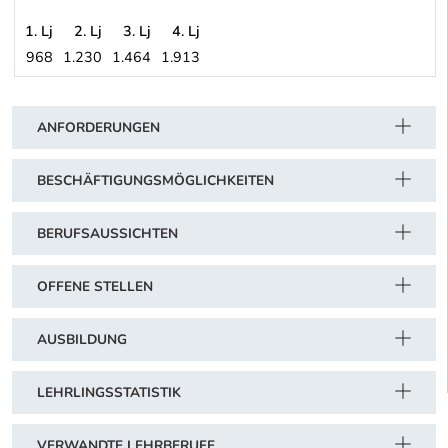
1. Lj
2. Lj
3. Lj
4. Lj
968
1.230
1.464
1.913
Private Sozial- und Gesundheitsorganisationen in VORARLBERG (
Schwerpunkt Tabelle
ANFORDERUNGEN
BESCHÄFTIGUNGSMÖGLICHKEITEN
BERUFSAUSSICHTEN
OFFENE STELLEN
AUSBILDUNG
LEHRLINGSSTATISTIK
VERWANDTE LEHRBERUFE