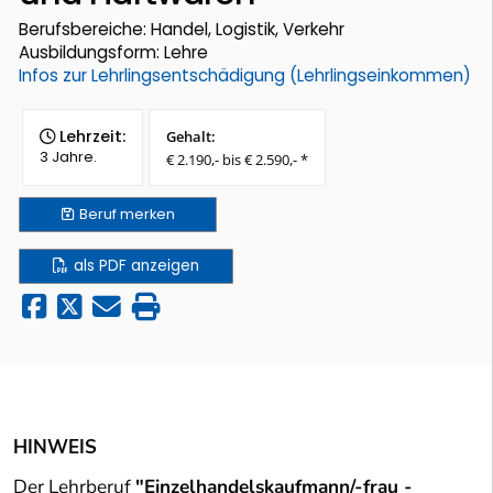
Berufsbereiche: Handel, Logistik, Verkehr
Ausbildungsform: Lehre
Infos zur Lehrlingsentschädigung (Lehrlingseinkommen)
Lehrzeit:
Gehalt:
3 Jahre.
€ 2.190,- bis € 2.590,- *
Beruf
merken
als PDF anzeigen
HINWEIS
Der Lehrberuf
"Einzelhandelskaufmann/-frau -