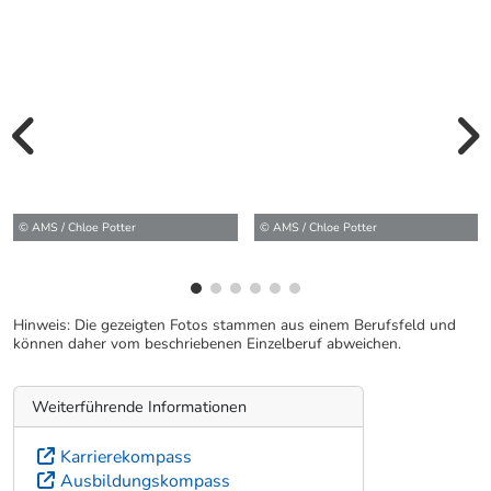
vorherige Bilde
wei
© AMS / Chloe Potter
© AMS / Chloe Potter
Hinweis: Die gezeigten Fotos stammen aus einem Berufsfeld und
können daher vom beschriebenen Einzelberuf abweichen.
Weiterführende Informationen
Karrierekompass
Ausbildungskompass