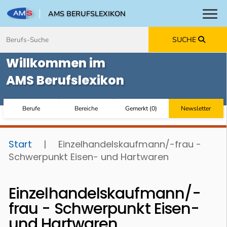
AMS BERUFSLEXIKON
Toggl
Zum Inhalt springen
Zum Navmenü springen
Zur Suche springen
Zur Footer springen
SUCHE
Willkommen im
AMS Berufslexikon
Berufe
Bereiche
Gemerkt
(
0
)
Newsletter
Start
|
Einzelhandelskaufmann/-frau -
Schwerpunkt Eisen- und Hartwaren
Einzelhandelskaufmann/-
frau - Schwerpunkt Eisen-
und Hartwaren