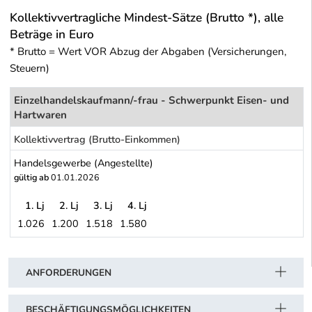
Kollektivvertragliche Mindest-Sätze (Brutto *), alle
Beträge in Euro
* Brutto = Wert VOR Abzug der Abgaben (Versicherungen,
Steuern)
Einzelhandelskaufmann/-frau - Schwerpunkt Eisen- und
Hartwaren
Kollektivvertrag (Brutto-Einkommen)
Handelsgewerbe (Angestellte)
gültig ab
01.01.2026
1. Lj
2. Lj
3. Lj
4. Lj
1.026
1.200
1.518
1.580
Handelsgewerbe (Angestellte)
Schwerpunkt Tabelle
ANFORDERUNGEN
BESCHÄFTIGUNGSMÖGLICHKEITEN