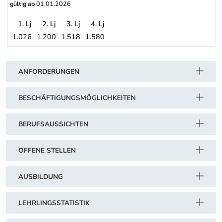
gültig ab
01.01.2026
1. Lj
2. Lj
3. Lj
4. Lj
1.026
1.200
1.518
1.580
Handelsgewerbe (Angestellte)
Schwerpunkt Tabelle
ANFORDERUNGEN
BESCHÄFTIGUNGSMÖGLICHKEITEN
BERUFSAUSSICHTEN
OFFENE STELLEN
AUSBILDUNG
LEHRLINGSSTATISTIK