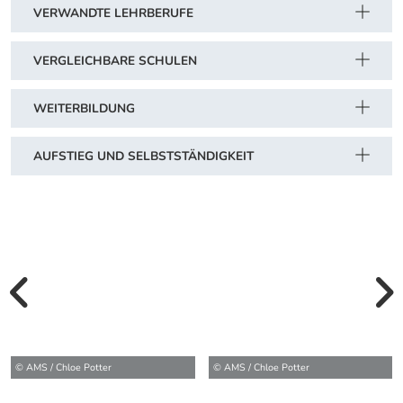
VERWANDTE LEHRBERUFE
VERGLEICHBARE SCHULEN
WEITERBILDUNG
AUFSTIEG UND SELBSTSTÄNDIGKEIT
vorherige Bilde
wei
© AMS / Chloe Potter
© AMS / Chloe Potter