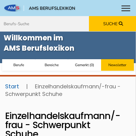
AMS BERUFSLEXIKON
Toggl
Zum Inhalt springen
Zum Navmenü springen
Zur Suche springen
Zur Footer springen
SUCHE
Willkommen im
AMS Berufslexikon
Berufe
Bereiche
Gemerkt
(
0
)
Newsletter
Start
|
Einzelhandelskaufmann/-frau -
Schwerpunkt Schuhe
Einzelhandelskaufmann/-
frau - Schwerpunkt
Schuhe