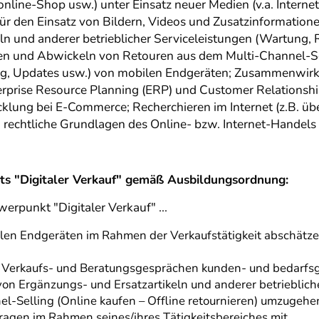
 online-Shop usw.) unter Einsatz neuer Medien (v.a. Inter
für den Einsatz von Bildern, Videos und Zusatzinformation
n und anderer betrieblicher Serviceleistungen (Wartung, R
n und Abwickeln von Retouren aus dem Multi-Channel-Selli
g, Updates usw.) von mobilen Endgeräten; Zusammenwirk
rprise Resource Planning (ERP) und Customer Relations
ung bei E-Commerce; Recherchieren im Internet (z.B. über
; rechtliche Grundlagen des Online- bzw. Internet-Handels
kts "Digitaler Verkauf" gemäß Ausbildungsordnung:
erpunkt "Digitaler Verkauf" ...
en Endgeräten im Rahmen der Verkaufstätigkeit abschätzen,
n Verkaufs- und Beratungsgesprächen kunden- und bedarfsg
on Ergänzungs- und Ersatzartikeln und anderer betriebliche
l-Selling (Online kaufen – Offline retournieren) umzugehe
agen im Rahmen seines/ihres Tätigkeitsbereiches mit.