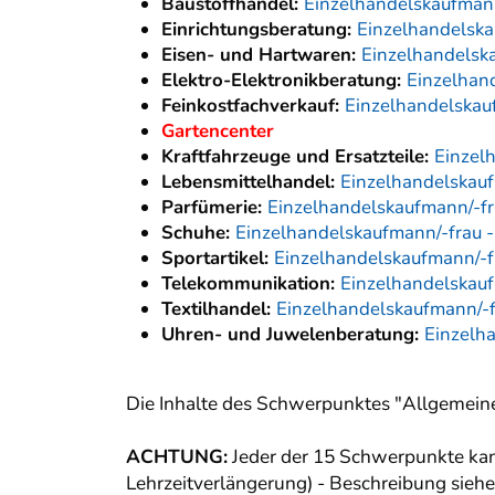
Baustoffhandel:
Einzelhandelskaufmann
Einrichtungsberatung:
Einzelhandelska
Eisen- und Hartwaren:
Einzelhandelsk
Elektro-Elektronikberatung:
Einzelhand
Feinkostfachverkauf:
Einzelhandelskauf
Gartencenter
Kraftfahrzeuge und Ersatzteile:
Einzel
Lebensmittelhandel:
Einzelhandelskauf
Parfümerie:
Einzelhandelskaufmann/-fr
Schuhe:
Einzelhandelskaufmann/-frau 
Sportartikel:
Einzelhandelskaufmann/-fr
Telekommunikation:
Einzelhandelskauf
Textilhandel:
Einzelhandelskaufmann/-f
Uhren- und Juwelenberatung:
Einzelh
Die Inhalte des Schwerpunktes "Allgemeine
ACHTUNG:
Jeder der 15 Schwerpunkte ka
Lehrzeitverlängerung) - Beschreibung sieh