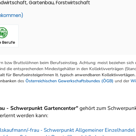
andwirtschaft, Gartenbau, Forstwirtschaft
einkommen)
 Berufe
n bzw Bruttolöhnen beim Berufseinstieg. Achtung: meist beziehen sich 
nd die entsprechenden Mindestgehälter in den Kollektivverträgen (Stand:
lt für BerufseinsteigerInnen lt. typisch anwendbaren Kollektivvertägen.
tenbanken
des
Österreichischen Gewerkschaftsbundes (ÖGB)
und der
Wi
rau - Schwerpunkt Gartencenter"
gehört zum Schwerpunk
erlernt werden kann:
lskaufmann/-frau - Schwerpunkt Allgemeiner Einzelhandel 