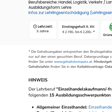
Berufsbereiche: Handel, Logistik, Verkehr / L
Ausbildungsform: Lehre
Infos zur Lehrlingsentschädigung (Lehrlings
Lehrzeit:
Einstiegsgehalt lt. KV:
3 Jahre.
€ 2.190,- bis € 2.200,- *
Grüne
* Die Gehaltsangaben entsprechen den Bruttogehälter
nur auf den einen gesuchten Beruf. Datengrundlage si
finden Sie unter
www.gehaltskompass.at
.
Mindestgeha
Gehaltstafeln
finden Sie in den
Kollektivvertrags-Da
HINWEIS
Der Lehrberuf
"Einzelhandelskaufmann/-f
folgenden
15 Ausbildungsschwerpunkten
Allgemeiner Einzelhandel:
Einzelhande