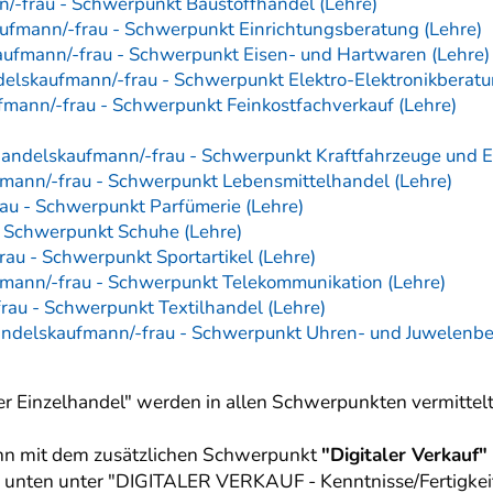
/-frau - Schwerpunkt Baustoffhandel (Lehre)
ufmann/-frau - Schwerpunkt Einrichtungsberatung (Lehre)
aufmann/-frau - Schwerpunkt Eisen- und Hartwaren (Lehre)
elskaufmann/-frau - Schwerpunkt Elektro-Elektronikberatu
mann/-frau - Schwerpunkt Feinkostfachverkauf (Lehre)
handelskaufmann/-frau - Schwerpunkt Kraftfahrzeuge und Er
mann/-frau - Schwerpunkt Lebensmittelhandel (Lehre)
au - Schwerpunkt Parfümerie (Lehre)
- Schwerpunkt Schuhe (Lehre)
au - Schwerpunkt Sportartikel (Lehre)
mann/-frau - Schwerpunkt Telekommunikation (Lehre)
rau - Schwerpunkt Textilhandel (Lehre)
andelskaufmann/-frau - Schwerpunkt Uhren- und Juwelenbe
r Einzelhandel" werden in allen Schwerpunkten vermittelt
nn mit dem zusätzlichen Schwerpunkt
"Digitaler Verkauf"
e unten unter "DIGITALER VERKAUF - Kenntnisse/Fertigkeit