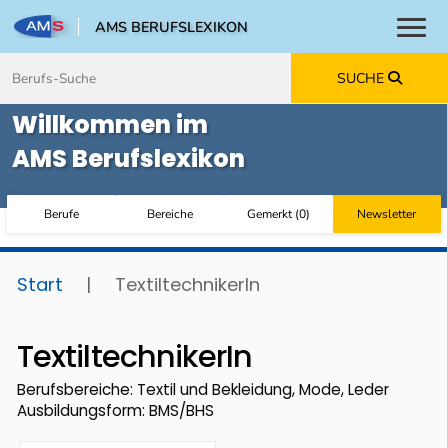
AMS BERUFSLEXIKON
Toggl
Zum Inhalt springen
Zum Navmenü springen
Zur Suche springen
Zur Footer springen
SUCHE
Willkommen im
AMS Berufslexikon
Berufe
Bereiche
Gemerkt
(
0
)
Newsletter
Start
|
TextiltechnikerIn
TextiltechnikerIn
Berufsbereiche: Textil und Bekleidung, Mode, Leder
Ausbildungsform: BMS/BHS