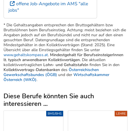
offene Job-Angebote im AMS "alle
jobs"
* Die Gehaltsangaben entsprechen den Bruttogehältern bzw
Bruttolöhnen beim Berufseinstieg. Achtung: meist beziehen sich die
Angaben jedoch auf ein Berufsbündel und nicht nur auf den einen
gesuchten Beruf. Datengrundlage sind die entsprechenden
Mindestgehälter in den Kollektivverträgen (Stand: 2025). Eine
Übersicht über alle Einstiegsgehälter finden Sie unter
www.gehaltskompass.at
.
Mindestgehalt für BerufseinsteigerInnen
lt. typisch anwendbaren Kollektivvertägen.
Die aktuellen
kollektivvertraglichen
Lohn- und Gehaltstafeln
finden Sie in den
Kollektivvertrags-Datenbanken
des
Österreichischen
Gewerkschaftsbundes (ÖGB)
und der
Wirtschaftskammer
Österreich (WKÖ)
.
Diese Berufe könnten Sie auch
interessieren ...
Uber weitere Berufsvorschläge
BMS/BHS
LEHRE